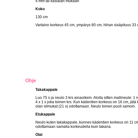
4 mm tai käsialan mukaan
Koko
130 cm
Vartalon korkeus 45 cm, ympärys 80 cm, hihan sisäpituus 33 
Ohje
Takakappale
Luo 75 s ja neulo 3 krs ainaoikein. Aloita sitten mallineule: 
4 x 1 s joka toinen krs. Kun kädentien korkeus on 16 cm, jät
olan silmukat (21 s) odottamaan. Neulo toinen puoli samoin.
Etukappale
Neulo kuten takakappale, kunnes kädentien korkeus on 11 cm. 
odottamaan samalla korkeudella kuin takana.
Olat