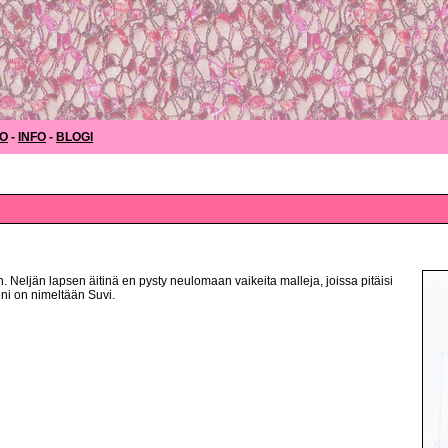
O
-
INFO
-
BLOGI
n. Neljän lapsen äitinä en pysty neulomaan vaikeita malleja, joissa pitäisi
reni on nimeltään Suvi.