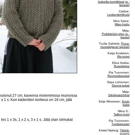
Isabella-sormikkaat ja -
lapaset
Cairbre:
Leskenlehtihuivi
Nina Saine:
Miau-hattu
Mirja:
Poikkiteloin-pipo ja -
kauluri
Tuulia Salmela:
Puna-
mustakirjavat lapaset
Katja Koskinen:
Rio-toppi
Elina Hukka:
Rusettipipo
Pia Tuononen:
Ruuturaitasukat
Sirpa Lehtonen:
Sauna-sukat
Mirja:
Silmäpakohihat
olet neulonut 27 cm, kavenna molemmissa reunoissa
 x 1 s. Kun kädentien korkeus on 18 cm, jätä
Seija Wessman:
Suvin
paita
Niina S.:
Tallinn-huivi
1 x 3s, 1 x 2 s, 3 x 1 s. Jätä olan silmukat
Pia Tuononen:
Tuplalapaset
Kristel Nyberg:
Tähkä-
pusero