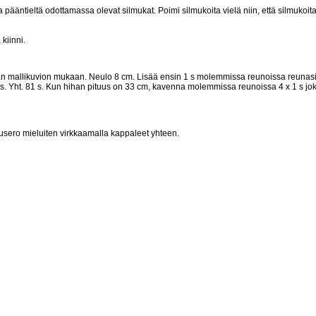
 pääntieltä odottamassa olevat silmukat. Poimi silmukoita vielä niin, että silmukoi
kiinni.
hihan mallikuvion mukaan. Neulo 8 cm. Lisää ensin 1 s molemmissa reunoissa reunasil
. krs. Yht. 81 s. Kun hihan pituus on 33 cm, kavenna molemmissa reunoissa 4 x 1 s joka
pusero mieluiten virkkaamalla kappaleet yhteen.