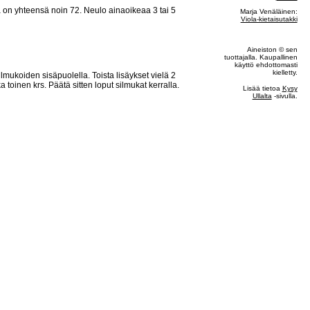
ta on yhteensä noin 72. Neulo ainaoikeaa 3 tai 5
Marja Venäläinen:
Viola-kietaisutakki
Aineiston © sen
tuottajalla. Kaupallinen
käyttö ehdottomasti
kielletty.
mukoiden sisäpuolella. Toista lisäykset vielä 2
 toinen krs. Päätä sitten loput silmukat kerralla.
Lisää tietoa
Kysy
Ullalta
-sivulla.