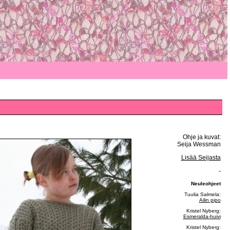
Ohje ja kuvat:
Seija Wessman
Lisää Seijasta
-
Neuleohjeet
Tuulia Salmela:
Ailin pipo
Kristel Nyberg:
Esmeralda-huivi
Kristel Nyberg: