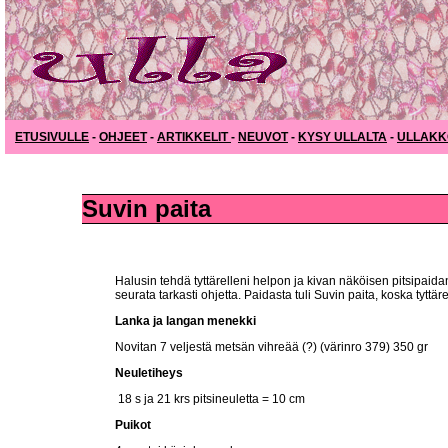
ETUSIVULLE
-
OHJEET
-
ARTIKKELIT
-
NEUVOT
-
KYSY ULLALTA
-
ULLAKK
Suvin paita
Halusin tehdä tyttärelleni helpon ja kivan näköisen pitsipaida
seurata tarkasti ohjetta. Paidasta tuli Suvin paita, koska tyttä
Lanka ja langan menekki
Novitan 7 veljestä metsän vihreää (?) (värinro 379) 350 gr
Neuletiheys
18 s ja 21 krs pitsineuletta = 10 cm
Puikot