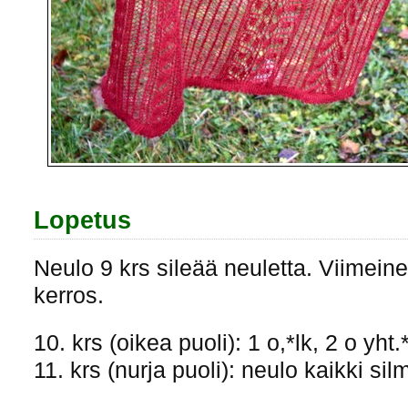
Lopetus
Neulo 9 krs sileää neuletta. Viimein
kerros.
10. krs (oikea puoli): 1 o,*lk, 2 o yht.*
11. krs (nurja puoli): neulo kaikki sil