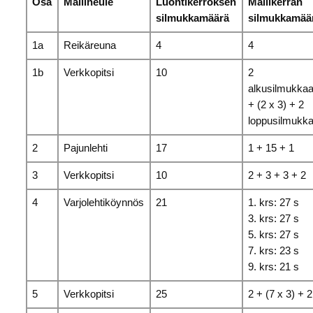
Osa
Mallineule
Luontikerroksen
Mallikerran
silmukkamäärä
silmukkamää
1a
Reikäreuna
4
4
1b
Verkkopitsi
10
2
alkusilmukka
+ (2 x 3) + 2
loppusilmukk
2
Pajunlehti
17
1 + 15 + 1
3
Verkkopitsi
10
2 + 3 + 3 + 2
4
Varjolehtiköynnös
21
1. krs: 27 s
3. krs: 27 s
5. krs: 27 s
7. krs: 23 s
9. krs: 21 s
5
Verkkopitsi
25
2 + (7 x 3) + 2