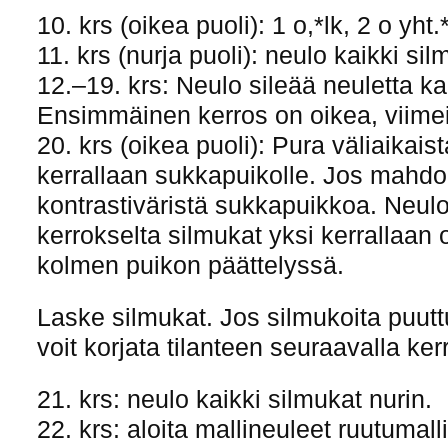
10. krs (oikea puoli): 1 o,*lk, 2 o yht.*
11. krs (nurja puoli): neulo kaikki sil
12.–19. krs: Neulo sileää neuletta kai
Ensimmäinen kerros on oikea, viimei
20. krs (oikea puoli): Pura väliaikais
kerrallaan sukkapuikolle. Jos mahdol
kontrastiväristä sukkapuikkoa. Neulo
kerrokselta silmukat yksi kerrallaan 
kolmen puikon päättelyssä.
Laske silmukat. Jos silmukoita puuttuu
voit korjata tilanteen seuraavalla ker
21. krs: neulo kaikki silmukat nurin.
22. krs: aloita mallineuleet ruutumal