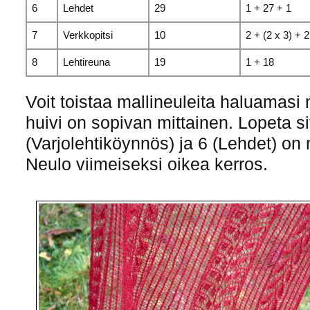
6
Lehdet
29
1 + 27 + 1
7
Verkkopitsi
10
2 + (2 x 3) + 2
8
Lehtireuna
19
1 + 18
Voit toistaa mallineuleita haluamas
huivi on sopivan mittainen. Lopeta si
(Varjolehtiköynnös) ja 6 (Lehdet) on 
Neulo viimeiseksi oikea kerros.