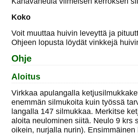
Kanavaneula viimeisen kerroksen sil
Koko
Voit muuttaa huivin leveyttä ja pitu
Ohjeen lopusta löydät vinkkejä huiv
Ohje
Aloitus
Virkkaa apulangalla ketjusilmukkake
enemmän silmukoita kuin työssä tarvi
langalla 147 silmukkaa. Merkitse ke
aloita neulominen siitä. Neulo 9 krs s
oikein, nurjalla nurin). Ensimmäinen 