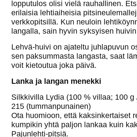
lopputulos olisi vielä rauhallinen. Ets
erilaisia lehtiaiheisia pitsineulemalle
verkkopitsillä. Kun neuloin lehtiköy
langalla, sain hyvin syksyisen huivin
Lehvä-huivi on ajateltu juhlapuvun o
sen paksummasta langasta, saat läm
voit kietoutua joka päivä.
Lanka ja langan menekki
Silkkivilla Lydia (100 % villaa; 100 g
215 (tummanpunainen)
Ota huomioon, että kaksinkertaiset r
kumpikin yhtä paljon lankaa kuin kak
Pajunlehti-pitsiä.