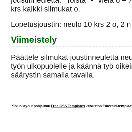
joustinneuletta.* Toista *-* vielä 6 –
krs kaikki silmukat o.
Lopetusjoustin: neulo 10 krs 2 o, 2 n 
Viimeistely
Päättele silmukat joustinneuletta ne
työn ulkopuolelle ja käännä työ oikei
säärystin samalla tavalla.
Sivun layout pohjautuu
Free CSS Templates
-sivuston Emerald-templaatti