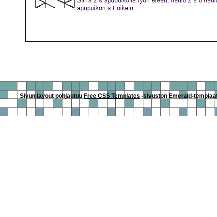
Sivun layout pohjautuu
Free CSS Templates
-sivuston Emerald-templaatti