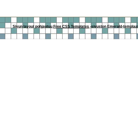
Sivun layout pohjautuu
Free CSS Templates
-sivuston Emerald-templaatti