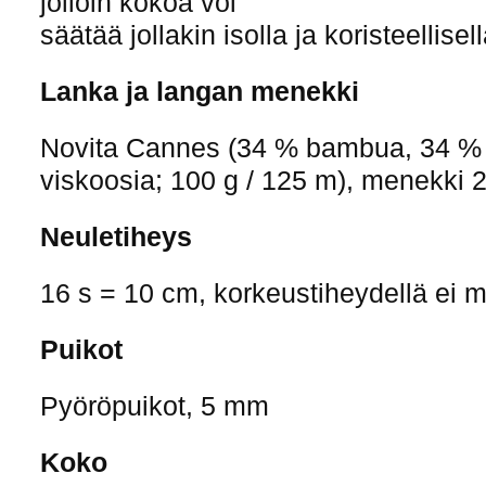
jolloin kokoa voi
säätää jollakin isolla ja koristeellisell
Lanka ja langan menekki
Novita Cannes (34 % bambua, 34 % 
viskoosia; 100 g / 125 m), menekki 
Neuletiheys
16 s = 10 cm, korkeustiheydellä ei m
Puikot
Pyöröpuikot, 5 mm
Koko