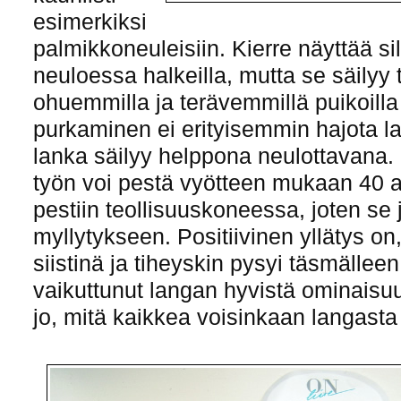
esimerkiksi
palmikkoneuleisiin. Kierre näyttää sil
neuloessa halkeilla, mutta se säilyy 
ohuemmilla ja terävemmillä puikoill
purkaminen ei erityisemmin hajota la
lanka säilyy helppona neulottavana.
työn voi pestä vyötteen mukaan 40 as
pestiin teollisuuskoneessa, joten se 
myllytykseen. Positiivinen yllätys on,
siistinä ja tiheyskin pysyi täsmälle
vaikuttunut langan hyvistä ominaisuu
jo, mitä kaikkea voisinkaan langasta