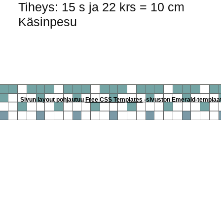
Tiheys: 15 s ja 22 krs = 10 cm
Käsinpesu
Sivun layout pohjautuu
Free CSS Templates
-sivuston Emerald-templaatti