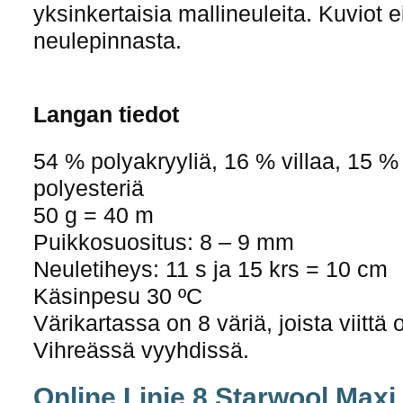
yksinkertaisia mallineuleita. Kuviot e
neulepinnasta.
Langan tiedot
54 % polyakryyliä, 16 % villaa, 15 %
polyesteriä
50 g = 40 m
Puikkosuositus: 8 – 9 mm
Neuletiheys: 11 s ja 15 krs = 10 cm
Käsinpesu 30 ºC
Värikartassa on 8 väriä, joista viitt
Vihreässä vyyhdissä.
Online Linie 8 Starwool Maxi