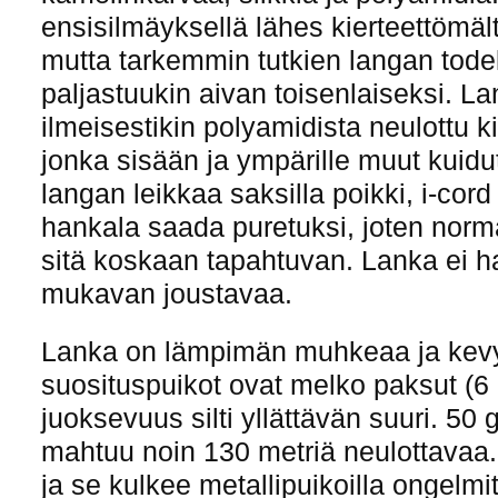
ensisilmäyksellä lähes kierteettömält
mutta tarkemmin tutkien langan tode
paljastuukin aivan toisenlaiseksi. 
ilmeisestikin polyamidista neulottu kii
jonka sisään ja ympärille muut kuidu
langan leikkaa saksilla poikki, i-cord
hankala saada puretuksi, joten norm
sitä koskaan tapahtuvan. Lanka ei ha
mukavan joustavaa.
Lanka on lämpimän muhkeaa ja kevy
suosituspuikot ovat melko paksut (6
juoksevuus silti yllättävän suuri. 50
mahtuu noin 130 metriä neulottavaa.
ja se kulkee metallipuikoilla ongelmit