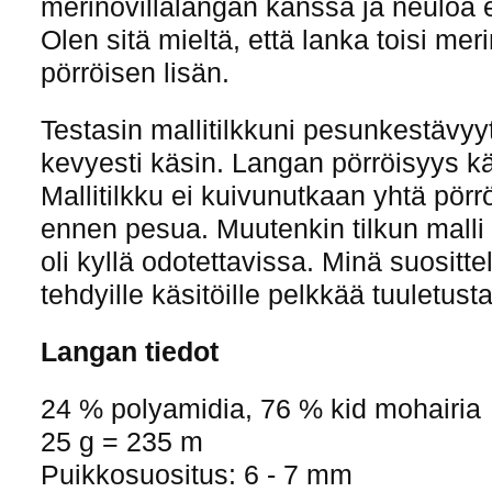
merinovillalangan kanssa ja neuloa e
Olen sitä mieltä, että lanka toisi me
pörröisen lisän.
Testasin mallitilkkuni pesunkestävy
kevyesti käsin. Langan pörröisyys kä
Mallitilkku ei kuivunutkaan yhtä pörrö
ennen pesua. Muutenkin tilkun mall
oli kyllä odotettavissa. Minä suosit
tehdyille käsitöille pelkkää tuuletusta
Langan tiedot
24 % polyamidia, 76 % kid mohairia
25 g = 235 m
Puikkosuositus: 6 - 7 mm