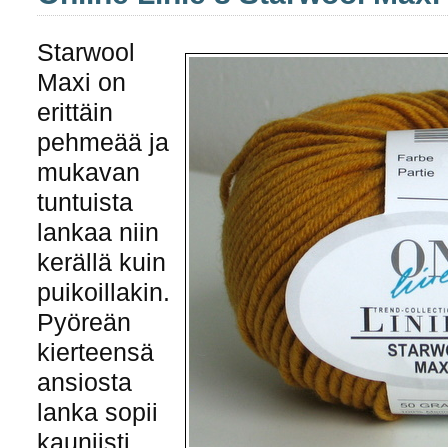
Starwool
Maxi on
erittäin
pehmeää ja
mukavan
tuntuista
lankaa niin
kerällä kuin
puikoillakin.
Pyöreän
kierteensä
ansiosta
lanka sopii
kauniisti