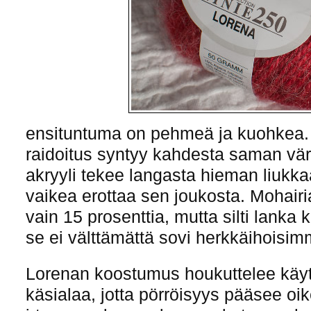
ensituntuma on pehmeä ja kuohkea. K
raidoitus syntyy kahdesta saman vä
akryyli tekee langasta hieman liukka
vaikea erottaa sen joukosta. Mohai
vain 15 prosenttia, mutta silti lanka 
se ei välttämättä sovi herkkäihoisimm
Lorenan koostumus houkuttelee käy
käsialaa, jotta pörröisyys pääsee oi