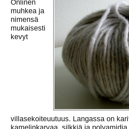
Onlinen
muhkea ja
nimensä
mukaisesti
kevyt
villasekoiteuutuus. Langassa on kari
kamelinkarvaa, silkkiä ja polyamidia