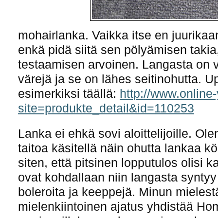
mohairlanka. Vaikka itse en juurikaa
enkä pidä siitä sen pölyämisen takia,
testaamisen arvoinen. Langasta on v
värejä ja se on lähes seitinohutta. Up
esimerkiksi täällä:
http://www.online
site=produkte_detail&id=110253
Lanka ei ehkä sovi aloittelijoille. Olen
taitoa käsitellä näin ohutta lankaa kö
siten, että pitsinen lopputulos olisi k
ovat kohdallaan niin langasta syntyy 
boleroita ja keeppejä. Minun mielestä
mielenkiintoinen ajatus yhdistää H