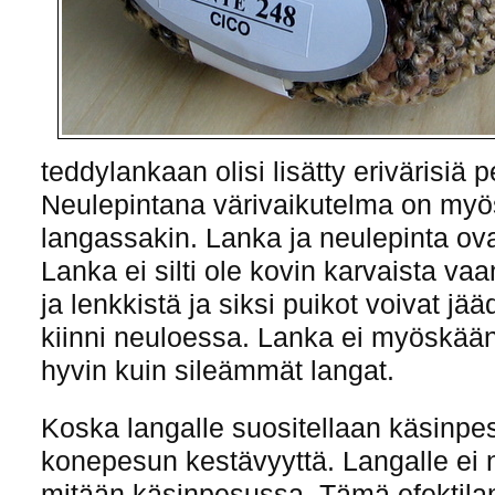
teddylankaan olisi lisätty erivärisiä
Neulepintana värivaikutelma on myö
langassakin. Lanka ja neulepinta ov
Lanka ei silti ole kovin karvaista v
ja lenkkistä ja siksi puikot voivat j
kiinni neuloessa. Lanka ei myöskään 
hyvin kuin sileämmät langat.
Koska langalle suositellaan käsinpe
konepesun kestävyyttä. Langalle ei 
mitään käsinpesussa. Tämä efektilan