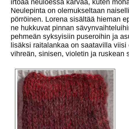
irtoaa neuloessa karvaa, kuten moha
Neulepinta on olemukseltaan naisell
pörröinen. Lorena sisältää hieman e
ne hukkuvat pinnan sävynvaihteluihi
pehmeän syksyisiin puseroihin ja as
lisäksi raitalankaa on saatavilla viisi
vihreän, sinisen, violetin ja ruskean s