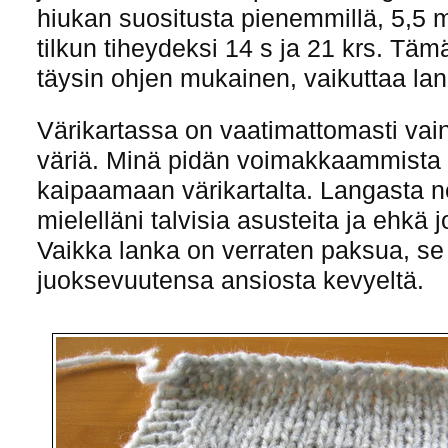
hiukan suositusta pienemmillä, 5,5 m
tilkun tiheydeksi 14 s ja 21 krs. Tä
täysin ohjen mukainen, vaikuttaa lang
Värikartassa on vaatimattomasti vai
väriä. Minä pidän voimakkaammista vä
kaipaamaan värikartalta. Langasta ne
mielelläni talvisia asusteita ja ehkä j
Vaikka lanka on verraten paksua, se 
juoksevuutensa ansiosta kevyeltä.