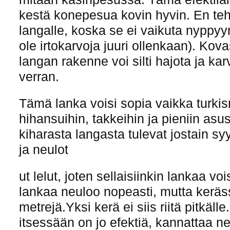
kestä konepesua kovin hyvin. En te
langalle, koska se ei vaikuta nyppyy
ole irtokarvoja juuri ollenkaan). Ko
langan rakenne voi silti hajota ja kar
verran.
Tämä lanka voisi sopia vaikka turkis
hihansuihin, takkeihin ja pieniin asus
kiharasta langasta tulevat jostain syy
ja neulot
ut lelut, joten sellaisiinkin lankaa vo
lankaa neuloo nopeasti, mutta kerä
metrejä.Yksi kerä ei siis riitä pitkäl
itsessään on jo efektiä, kannattaa n