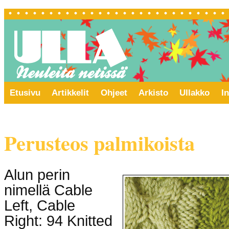
Etusivu
Artikkelit
Ohjeet
Arkisto
Ullakko
In
Perusteos palmikoista
Alun perin
nimellä Cable
Left, Cable
Right: 94 Knitted