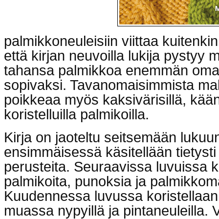
palmikkoneuleisiin viittaa kuitenkin
että kirjan neuvoilla lukija pysty
tahansa palmikkoa enemmän oma
sopivaksi. Tavanomaisimmista mall
poikkeaa myös kaksivärisillä, käänn
koristelluilla palmikoilla.
Kirja on jaoteltu seitsemään lukuun
ensimmäisessä käsitellään tietysti
perusteita. Seuraavissa luvuissa kä
palmikoita, punoksia ja palmikkoma
Kuudennessa luvussa koristellaan
muassa nypyillä ja pintaneuleilla. 