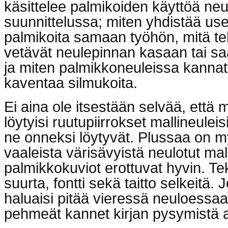
käsittelee palmikoiden käyttöä neu
suunnittelussa; miten yhdistää usei
palmikoita samaan työhön, mitä t
vetävät neulepinnan kasaan tai s
ja miten palmikkoneuleissa kannatt
kaventaa silmukoita.
Ei aina ole itsestään selvää, että m
löytyisi ruutupiirrokset mallineulei
ne onneksi löytyvät. Plussaa on m
vaaleista värisävyistä neulotut malli
palmikkokuviot erottuvat hyvin. Te
suurta, fontti sekä taitto selkeitä. 
haluaisi pitää vieressä neuloessaan
pehmeät kannet kirjan pysymistä a