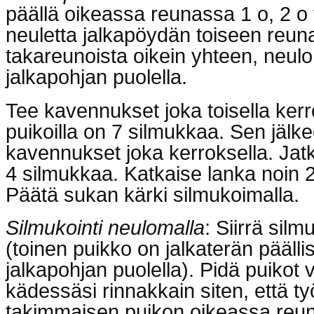
päällä oikeassa reunassa 1 o, 2 o
neuletta jalkapöydän toiseen reun
takareunoista oikein yhteen, neul
jalkapohjan puolella.
Tee kavennukset joka toisella ker
puikoilla on 7 silmukkaa. Sen jälk
kavennukset joka kerroksella. Jat
4 silmukkaa. Katkaise lanka noin 2
Päätä sukan kärki silmukoimalla.
Silmukointi neulomalla
: Siirrä silm
(toinen puikko on jalkaterän päällis
jalkapohjan puolella). Pidä puiko
kädessäsi rinnakkain siten, että ty
takimmaisen puikon oikeassa reu