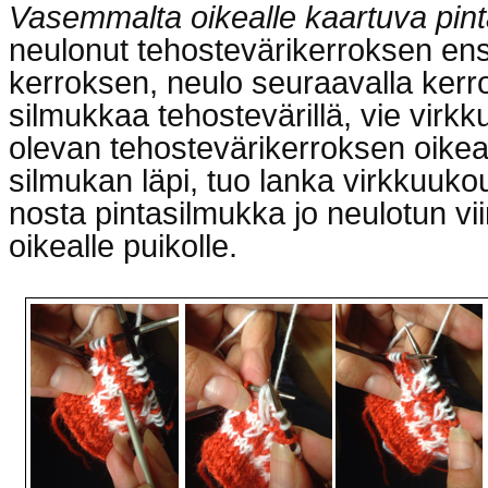
Vasemmalta oikealle kaartuva pin
neulonut tehostevärikerroksen e
kerroksen, neulo seuraavalla kerr
silmukkaa tehostevärillä, vie vir
olevan tehostevärikerroksen oik
silmukan läpi, tuo lanka virkkuuko
nosta pintasilmukka jo neulotun vi
oikealle puikolle.