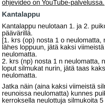
ohjevideo on YouTube-palvelussa.
Kantalappu
Kantalappu neulotaan 1. ja 2. puiko
päävärillä.
[1. krs (op) nosta 1 o neulomatta, 
lähes loppuun, jätä kaksi viimeist
neulomatta.
2. krs (np) nosta 1 n neulomatta, n
loput silmukat nurin, jätä taas kak
neulomatta.
Jatka näin (aina kaksi viimeistä s
reunoissa neulomatta) kunnes puiko
kerroksella neulottuja silmukoita 5 