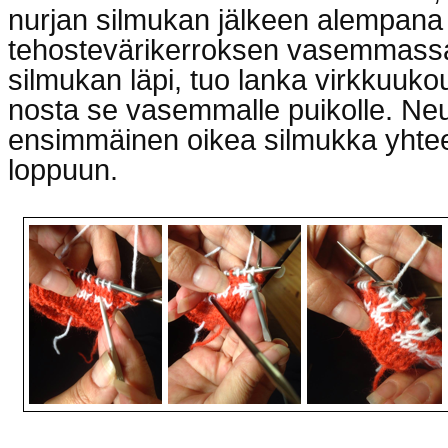
nurjan silmukan jälkeen alempana
tehostevärikerroksen vasemmass
silmukan läpi, tuo lanka virkkuuko
nosta se vasemmalle puikolle. Neu
ensimmäinen oikea silmukka yhtee
loppuun.