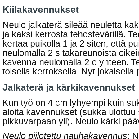
Kiilakavennukset
Neulo jalkaterä sileää neuletta kak
ja kaksi kerrosta tehostevärillä. 
kertaa puikolla 1 ja 2 siten, että p
neulomalla 2 s takareunoista oikei
kavenna neulomalla 2 o yhteen. T
toisella kerroksella. Nyt jokaisella 
Jalkaterä ja kärkikavennukset
Kun työ on 4 cm lyhyempi kuin suka
aloita kavennukset (sukka ulottuu 
pikkuvarpaan yli). Neulo kärki pääv
Neulo piilotettu nauhakavennus
: 