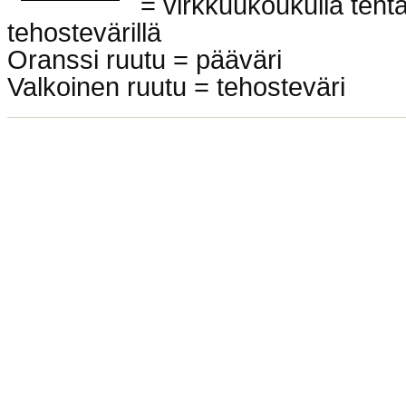
= virkkuukoukulla teht
tehostevärillä
Oranssi ruutu = pääväri
Valkoinen ruutu = tehosteväri