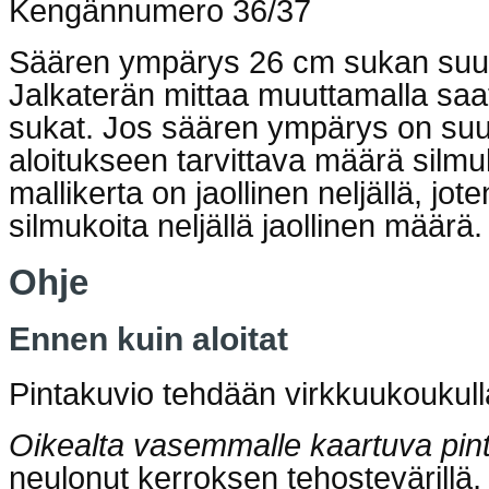
Kengännumero 36/37
Säären ympärys 26 cm sukan suu
Jalkaterän mittaa muuttamalla saa
sukat. Jos säären ympärys on suu
aloitukseen tarvittava määrä silmu
mallikerta on jaollinen neljällä, jot
silmukoita neljällä jaollinen määrä.
Ohje
Ennen kuin aloitat
Pintakuvio tehdään virkkuukoukull
Oikealta vasemmalle kaartuva pin
neulonut kerroksen tehostevärillä,