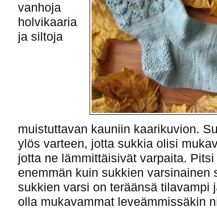
vanhoja
holvikaaria
ja siltoja
muistuttavan kauniin kaarikuvion. Suk
ylös varteen, jotta sukkia olisi muka
jotta ne lämmittäisivät varpaita. Pits
enemmän kuin sukkien varsinainen si
sukkien varsi on teräänsä tilavampi j
olla mukavammat leveämmissäkin ni