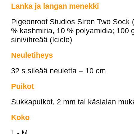
Lanka ja langan menekki
Pigeonroof Studios Siren Two Sock (
% kashmiria, 10 % polyamidia; 100 g
sinivihreää (Icicle)
Neuletiheys
32 s sileää neuletta = 10 cm
Puikot
Sukkapuikot, 2 mm tai käsialan mu
Koko
L - M