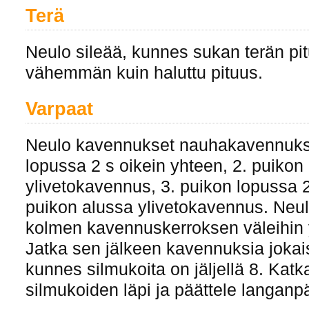
Terä
Neulo sileää, kunnes sukan terän pi
vähemmän kuin haluttu pituus.
Varpaat
Neulo kavennukset nauhakavennukse
lopussa 2 s oikein yhteen, 2. puikon
ylivetokavennus, 3. puikon lopussa 2
puikon alussa ylivetokavennus. Neu
kolmen kavennuskerroksen väleihin y
Jatka sen jälkeen kavennuksia jokais
kunnes silmukoita on jäljellä 8. Katk
silmukoiden läpi ja päättele langanp