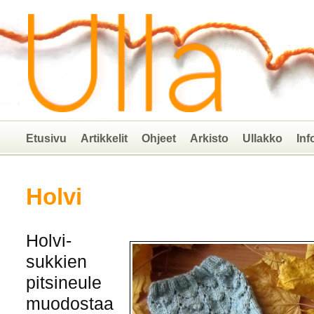
Etusivu
Artikkelit
Ohjeet
Arkisto
Ullakko
Inf
Holvi
Holvi-
sukkien
pitsineule
muodostaa