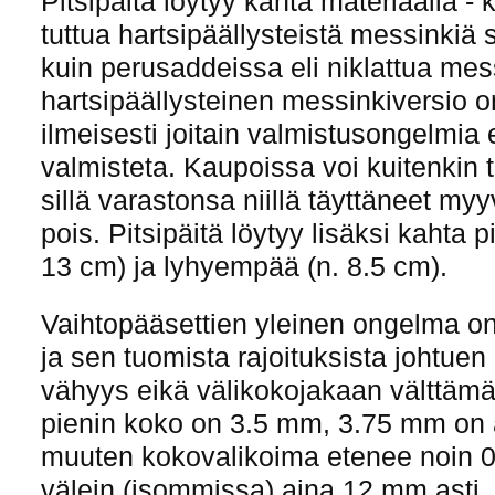
Pitsipäitä löytyy kahta materiaalia - k
tuttua hartsipäällysteistä messinkiä
kuin perusaddeissa eli niklattua mes
hartsipäällysteinen messinkiversio on
ilmeisesti joitain valmistusongelmia 
valmisteta. Kaupoissa voi kuitenkin 
sillä varastonsa niillä täyttäneet my
pois. Pitsipäitä löytyy lisäksi kahta p
13 cm) ja lyhyempää (n. 8.5 cm).
Vaihtopääsettien yleinen ongelma on
ja sen tuomista rajoituksista johtue
vähyys eikä välikokojakaan välttämä
pienin koko on 3.5 mm, 3.75 mm on a
muuten kokovalikoima etenee noin 0
välein (isommissa) aina 12 mm asti,