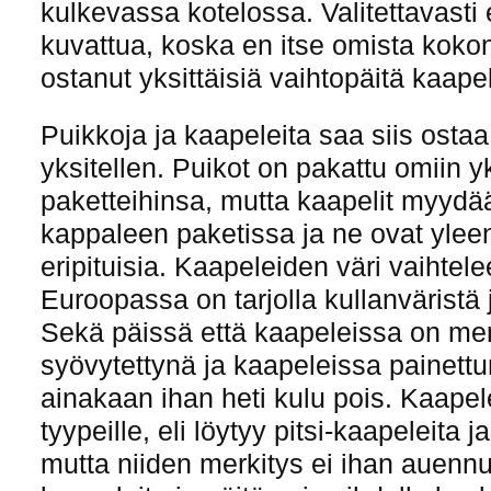
kulkevassa kotelossa. Valitettavasti 
kuvattua, koska en itse omista kokon
ostanut yksittäisiä vaihtopäitä kaape
Puikkoja ja kaapeleita saa siis ostaa 
yksitellen. Puikot on pakattu omiin yk
paketteihinsa, mutta kaapelit myyd
kappaleen paketissa ja ne ovat yle
eripituisia. Kaapeleiden väri vaihte
Euroopassa on tarjolla kullanväristä 
Sekä päissä että kaapeleissa on mer
syövytettynä ja kaapeleissa painettun
ainakaan ihan heti kulu pois. Kaapele
tyypeille, eli löytyy pitsi-kaapeleita
mutta niiden merkitys ei ihan auennut