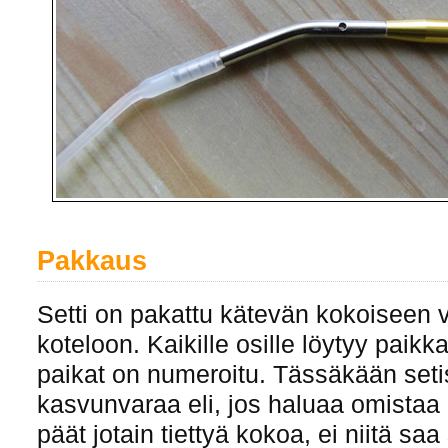
Pakkaus
Setti on pakattu kätevän kokoiseen v
koteloon. Kaikille osille löytyy paik
paikat on numeroitu. Tässäkään setis
kasvunvaraa eli, jos haluaa omista
päät jotain tiettyä kokoa, ei niitä s