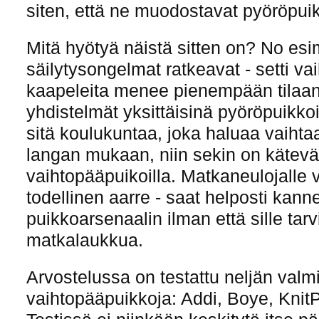
siten, että ne muodostavat pyöröpuik
Mitä hyötyä näistä sitten on? No esi
säilytysongelmat ratkeavat - setti vaih
kaapeleita menee pienempään tilaa
yhdistelmät yksittäisinä pyöröpuikkoi
sitä koulukuntaa, joka haluaa vaihta
langan mukaan, niin sekin on käte
vaihtopääpuikoilla. Matkaneulojalle 
todellinen aarre - saat helposti kan
puikkoarsenaalin ilman että sille tar
matkalaukkua.
Arvostelussa on testattu neljän valm
vaihtopääpuikkoja: Addi, Boye, KnitP