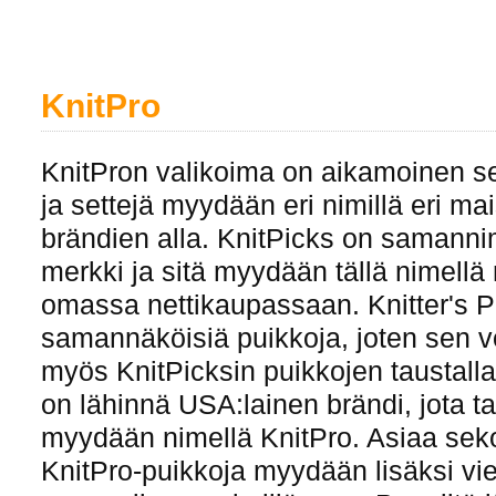
KnitPro
KnitPron valikoima on aikamoinen se
ja settejä myydään eri nimillä eri mais
brändien alla. KnitPicks on samanni
merkki ja sitä myydään tällä nimell
omassa nettikaupassaan. Knitter's Pr
samannäköisiä puikkoja, joten sen vo
myös KnitPicksin puikkojen taustalla.
on lähinnä USA:lainen brändi, jota 
myydään nimellä KnitPro. Asiaa sekoi
KnitPro-puikkoja myydään lisäksi vi