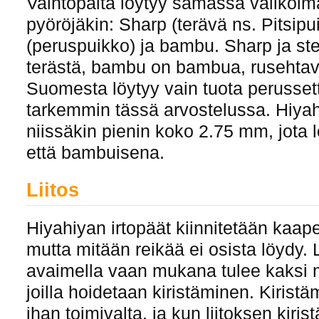
Vaihtopäitä löytyy samassa valikoima
pyöröjäkin: Sharp (terävä ns. Pitsipu
(peruspuikko) ja bambu. Sharp ja st
terästä, bambu on bambua, rusehtava
Suomesta löytyy vain tuota perussetti
tarkemmin tässä arvostelussa. Hiya
niissäkin pienin koko 2.75 mm, jota 
että bambuisena.
Liitos
Hiyahiyan irtopäät kiinnitetään kaap
mutta mitään reikää ei osista löydy. Li
avaimella vaan mukana tulee kaksi 
joilla hoidetaan kiristäminen. Kiristä
ihan toimivalta, ja kun liitoksen kiri