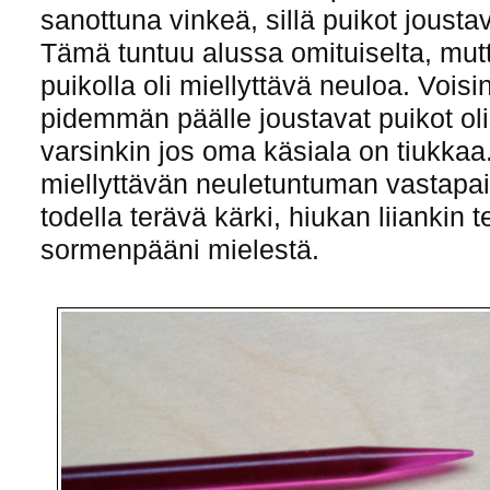
sanottuna vinkeä, sillä puikot jousta
Tämä tuntuu alussa omituiselta, mut
puikolla oli miellyttävä neuloa. Voisin
pidemmän päälle joustavat puikot olis
varsinkin jos oma käsiala on tiukka
miellyttävän neuletuntuman vastapai
todella terävä kärki, hiukan liiankin
sormenpääni mielestä.