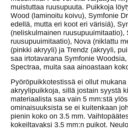
muistuttaa ruusupuuta. Puikkoja löyt
Wood (laminoitu koivu), Symfonie D
edellä, mutta eri koot eri värisiä), 
(neliskulmainen ruusupuuimitaatio)
ruusupuuimitaatio), Nova (niklattu m
(pinkki akryyli) ja Trendz (akryyli, pui
saa irtotavarana Symfonie Woodsia,
Spectraa, muita saa ainoastaan koko
Pyöröpuikkotestissä ei ollut mukana
akryylipuikkoja, sillä jostain syystä k
materiaalista saa vain 5 mm:stä ylös
ominaisuuksista se ei kuitenkaan johd
pienin koko on 3.5 mm. Vaihtopäätes
kokeiltavaksi 3.5 mm:n puikot. Neul