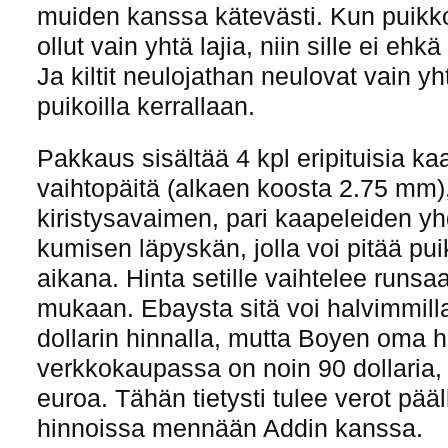
muiden kanssa kätevästi. Kun puikko
ollut vain yhtä lajia, niin sille ei ehk
Ja kiltit neulojathan neulovat vain yht
puikoilla kerrallaan.
Pakkaus sisältää 4 kpl eripituisia kaa
vaihtopäitä (alkaen koosta 2.75 mm)
kiristysavaimen, pari kaapeleiden yh
kumisen läpyskän, jolla voi pitää pui
aikana. Hinta setille vaihtelee runsa
mukaan. Ebaysta sitä voi halvimmill
dollarin hinnalla, mutta Boyen oma hi
verkkokaupassa on noin 90 dollaria,
euroa. Tähän tietysti tulee verot pää
hinnoissa mennään Addin kanssa.