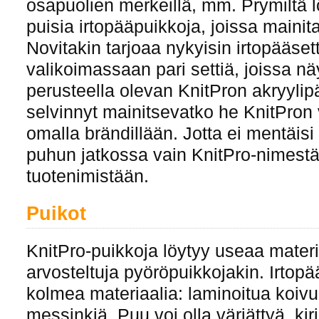
osapuolien merkeillä, mm. Prymiltä l
puisia irtopääpuikkoja, joissa mainit
Novitakin tarjoaa nykyisin irtopääsett
valikoimassaan pari settiä, joissa nä
perusteella olevan KnitPron akryylip
selvinnyt mainitsevatko he KnitPron
omalla brändillään. Jotta ei mentäisi 
puhun jatkossa vain KnitPro-nimestä
tuotenimistään.
Puikot
KnitPro-puikkoja löytyy useaa mater
arvosteltuja pyöröpuikkojakin. Irtopä
kolmea materiaalia: laminoitua koivua
messinkiä. Puu voi olla värjättyä, kir