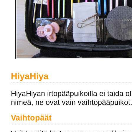
HiyaHiya
HiyaHiyan irtopääpuikoilla ei taida o
nimeä, ne ovat vain vaihtopääpuikot
Vaihtopäät