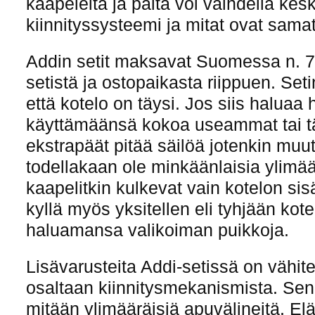
kaapeleita ja päitä voi vaihdella ke
kiinnityssysteemi ja mitat ovat samat
Addin setit maksavat Suomessa n. 
setistä ja ostopaikasta riippuen. Set
että kotelo on täysi. Jos siis haluaa
käyttämäänsä kokoa useammat tai täy
ekstrapäät pitää säilöä jotenkin muut
todellakaan ole minkäänlaisia ylimää
kaapelitkin kulkevat vain kotelon si
kyllä myös yksitellen eli tyhjään kot
haluamansa valikoiman puikkoja.
Lisävarusteita Addi-setissä on vähit
osaltaan kiinnitysmekanismista. Sen 
mitään ylimääräisiä apuvälineitä. E