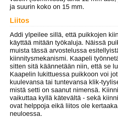
ja suurin koko on 15 mm.
Liitos
Addi ylpeilee sillä, että puikkojen kii
käyttää mitään työkaluja. Näissä pui
muista tässä arvostelussa esitellyis
kiinnitysmekanismi. Kaapeli työnnet
sitten sitä käännetään niin, että se lu
Kaapelin lukittuessa puikkoon voi jot
kuulevansa tai tuntevansa klik-tyyl
mistä setti on saanut nimensä. Kiin
vaikuttaa kyllä kätevältä - sekä kiin
ovat helppoja eikä liitos ole kertaa
neuloessa.