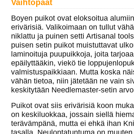
Vaihtopäät
Boyen puikot ovat eloksoitua alumiini
erivärisiä. Valikoimaan on tullut väh
niklattu ja puinen setti Artisanal tool
puisen setin puikot muistuttavat ulko
laminoituja puupuikkoja, joita tarjoa
epäilyttääkin, viekö tie loppujenlop
valmistuspaikkiaan. Mutta koska näis
vähän tietoa, niin jätetään ne vain s
keskitytään Needlemaster-setin arvo
Puikot ovat siis erivärisiä koon muka
on keskiluokkaa, jossain siellä hie
terävämpänä, mutta ei ehkä ihan Kni
tasalla. Neulontatuntuma on muuten 