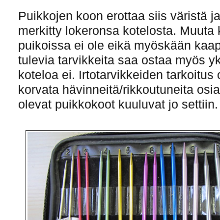
Puikkojen koon erottaa siis väristä j
merkitty lokeronsa kotelosta. Muuta
puikoissa ei ole eikä myöskään kaap
tulevia tarvikkeita saa ostaa myös yks
koteloa ei. Irtotarvikkeiden tarkoit
korvata hävinneitä/rikkoutuneita osia, 
olevat puikkokoot kuuluvat jo settiin.