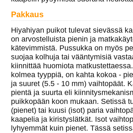
Pakkaus
Hiyahiyan puikot tulevat sievässä k
on arvostelluista pienin ja matkakäy
kätevimmistä. Pussukka on myös pehm
suojaa kolhuja tai vääntymisiä vast
kiinnittää huomiota matkustettaessa.
kolmea tyyppiä, on kahta kokoa - pi
ja suuret (5.5 - 10 mm) vaihtopäät. 
pientä ja suurta eli kiinnitysmekani
puikkopään koon mukaan. Setissä t
(pienet) tai kuusi (isot) paria vaihtopä
kaapelia ja kiristyslätkät. Isot vaiht
lyhyemmät kuin pienet. Tässä setissä