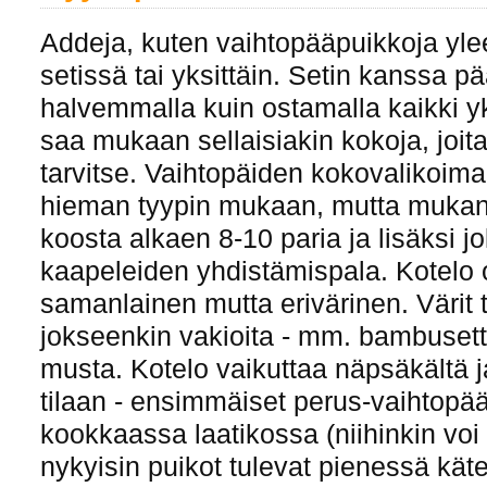
Addeja, kuten vaihtopääpuikkoja yle
setissä tai yksittäin. Setin kanssa 
halvemmalla kuin ostamalla kaikki yks
saa mukaan sellaisiakin kokoja, joit
tarvitse. Vaihtopäiden kokovalikoima
hieman tyypin mukaan, mutta mukan
koosta alkaen 8-10 paria ja lisäksi j
kaapeleiden yhdistämispala. Kotelo 
samanlainen mutta erivärinen. Värit 
jokseenkin vakioita - mm. bambusetti
musta. Kotelo vaikuttaa näpsäkältä
tilaan - ensimmäiset perus-vaihtopää
kookkaassa laatikossa (niihinkin voi 
nykyisin puikot tulevat pienessä kä