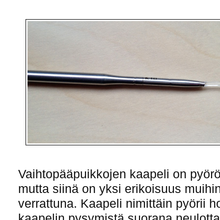
Vaihtopääpuikkojen kaapeli on pyöröp
mutta siinä on yksi erikoisuus muihin
verrattuna. Kaapeli nimittäin pyörii 
kaapelin pysymistä suorana neulott