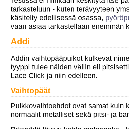
Testissä ei niinkään keskitytä itse 
tarkasteluun - kuten terävyyteen yms. 
käsitelty edellisessä osassa,
pyöröp
vaan asiaa tarkastellaan enemmän k
Addi
Addin vaihtopääpuikot kulkevat nime
tyyppi tulee näiden väliin eli pitsiset
Lace Click ja niin edelleen.
Vaihtopäät
Puikkovaihtoehdot ovat samat kuin ki
normaalit metalliset sekä pitsi- ja b