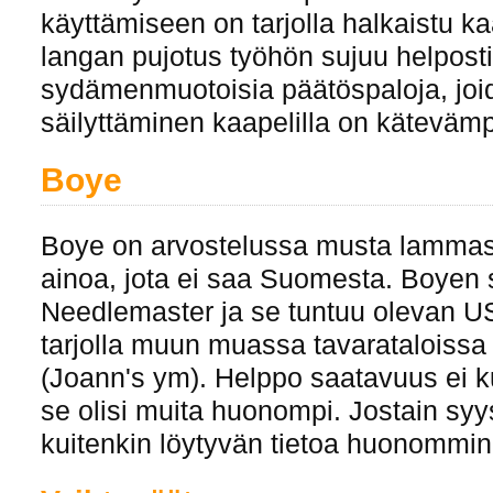
käyttämiseen on tarjolla halkaistu ka
langan pujotus työhön sujuu helposti
sydämenmuotoisia päätöspaloja, joi
säilyttäminen kaapelilla on käteväm
Boye
Boye on arvostelussa musta lammas s
ainoa, jota ei saa Suomesta. Boyen 
Needlemaster ja se tuntuu olevan U
tarjolla muun muassa tavarataloissa
(Joann's ym). Helppo saatavuus ei ku
se olisi muita huonompi. Jostain syys
kuitenkin löytyvän tietoa huonommin