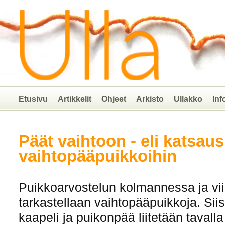
Etusivu
Artikkelit
Ohjeet
Arkisto
Ullakko
Inf
Päät vaihtoon - eli katsaus
vaihtopääpuikkoihin
Puikkoarvostelun kolmannessa ja v
tarkastellaan vaihtopääpuikkoja. Siis 
kaapeli ja puikonpää liitetään tavalla 