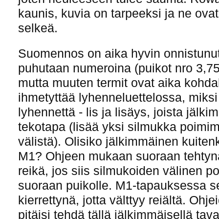
kaunis, kuvia on tarpeeksi ja ne ovat 
selkeä.
Suomennos on aika hyvin onnistunut.
puhutaan numeroina (puikot nro 3,75)
mutta muuten termit ovat aika kohda
ihmetyttää lyhenneluettelossa, miksi
lyhennettä - lis ja lisäys, joista jälk
tekotapa (lisää yksi silmukka poimi
välistä). Olisiko jälkimmäinen kuiten
M1? Ohjeen mukaan suoraan tehtynä
reikä, jos siis silmukoiden välinen 
suoraan puikolle. M1-tapauksessa se
kierrettynä, jotta välttyy reiältä. Oh
pitäisi tehdä tällä jälkimmäisellä tava