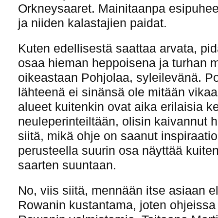
Orkneysaaret. Mainitaanpa esipuhe
ja niiden kalastajien paidat.
Kuten edellisestä saattaa arvata, pid
osaa hieman heppoisena ja turhan m
oikeastaan Pohjolaa, syleilevänä. P
lähteenä ei sinänsä ole mitään vikaa,
alueet kuitenkin ovat aika erilaisia
neuleperinteiltään, olisin kaivannu
siitä, mikä ohje on saanut inspiraati
perusteella suurin osa näyttää kuiten
saarten suuntaan.
No, viis siitä, mennään itse asiaan eli
Rowanin kustantama, joten ohjeissa 