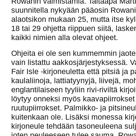
Rowanin valmistamia. Taitaapa Marti
suunnitella nykyään pääosin Rowanil
alaotsikon mukaan 25, mutta itse kyl
18 tai 29 ohjetta riippuen siitä, lask
kaikki nimien alla olevat ohjeet.
Ohjeita ei ole sen kummemmin jaote
vain listattu aakkosjärjestyksessä. 
Fair Isle -kirjoneuletta että pitsiä ja
kaulaliinoja, lattiatyynyjä, liivejä, m
englantilaiseen tyyliin rivi-riviltä kirj
löytyy onneksi myös kaavapiirrokset 
ruutupiirrokset. Palmikko- ja pitsineu
kuitenkaan ole. Lisäksi monessa kir
kirjoneule tehdään tasoneuleena sulj
joten neuleeseen tulee sauma. Rowa