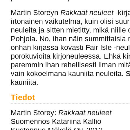
Martin Storeyn
Rakkaat neuleet
-kirj
irtonainen vaikutelma, kuin olisi suu
neuleita ja sitten mietitty, mikä niille
Pohjola. No, ihan näin summittaisia m
onhan kirjassa kovasti Fair Isle -neul
porokuvioita kirjoneuleessa. Ehkä kir
paremmin ihan rehellisesti ilman mitä
vain kokoelmana kauniita neuleita. Si
kauniita.
Tiedot
Martin Storey:
Rakkaat neuleet
Suomennos Katariina Kallio