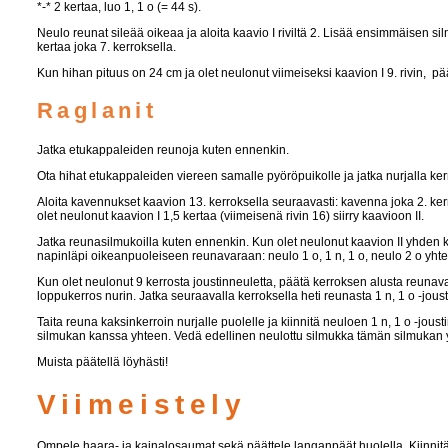
*-* 2 kertaa, luo 1, 1 o (= 44 s).
Neulo reunat sileää oikeaa ja aloita kaavio I riviltä 2. Lisää ensimmäisen sil
kertaa joka 7. kerroksella.
Kun hihan pituus on 24 cm ja olet neulonut viimeiseksi kaavion I 9. rivin, pä
Raglanit
Jatka etukappaleiden reunoja kuten ennenkin.
Ota hihat etukappaleiden viereen samalle pyöröpuikolle ja jatka nurjalla kerro
Aloita kavennukset kaavion 13. kerroksella seuraavasti: kavenna joka 2. ke
olet neulonut kaavion I 1,5 kertaa (viimeisenä rivin 16) siirry kaavioon II.
Jatka reunasilmukoilla kuten ennenkin. Kun olet neulonut kaavion II yhden ke
napinläpi oikeanpuoleiseen reunavaraan: neulo 1 o, 1 n, 1 o, neulo 2 o yhte
Kun olet neulonut 9 kerrosta joustinneuletta, päätä kerroksen alusta reunava
loppukerros nurin. Jatka seuraavalla kerroksella heti reunasta 1 n, 1 o -joust
Taita reuna kaksinkerroin nurjalle puolelle ja kiinnitä neuloen 1 n, 1 o -j
silmukan kanssa yhteen. Vedä edellinen neulottu silmukka tämän silmukan y
Muista päätellä löyhästi!
Viimeistely
Ompele haara- ja kainalosaumat sekä päättele langanpäät huolella. Kiinnitä 