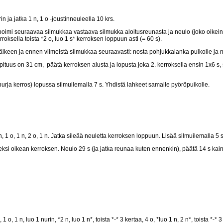
n ja jatka 1 n, 1 o -joustinneuleella 10 krs.
ta: poimi seuraavaa silmukkaa vastaava silmukka aloitusreunasta ja neulo (joko oik
ksella toista *2 o, luo 1 s* kerroksen loppuun asti (= 60 s).
jälkeen ja ennen viimeistä silmukkaa seuraavasti: nosta pohjukkalanka puikolle ja 
ituus on 31 cm, päätä kerroksen alusta ja lopusta joka 2. kerroksella ensin 1x6 s, s
rja kerros) lopussa silmuilemalla 7 s. Yhdistä lahkeet samalle pyöröpuikolle.
, 1 o, 1 n, 2 o, 1 n. Jatka sileää neuletta kerroksen loppuun. Lisää silmuilemalla 5 s 
si oikean kerroksen. Neulo 29 s (ja jatka reunaa kuten ennenkin), päätä 14 s kaina
o, 1 n, luo 1 nurin, *2 n, luo 1 n*, toista *-* 3 kertaa, 4 o, *luo 1 n, 2 n*, toista *-* 3 