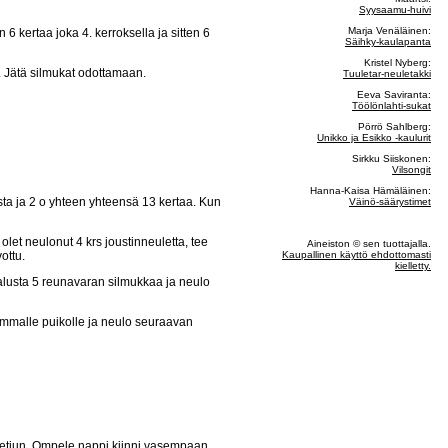
Syysaamu-huivi
Marja Venäläinen:
6 kertaa joka 4. kerroksella ja sitten 6
Säihky-kaulapanta
Kristel Nyberg:
n. Jätä silmukat odottamaan.
Tuuletar-neuletakki
Eeva Saviranta:
Töölönlahti-sukat
Pörrö Sahlberg:
Unikko ja Esikko -kaulurit
Sirkku Siiskonen:
Vilsongit
Hanna-Kaisa Hämäläinen:
sta ja 2 o yhteen yhteensä 13 kertaa. Kun
Väinö-säärystimet
let neulonut 4 krs joustinneuletta, tee
Aineiston © sen tuottajalla.
ottu.
Kaupallinen käyttö ehdottomasti
kielletty.
 alusta 5 reunavaran silmukkaa ja neulo
semmalle puikolle ja neulo seuraavan
toketjun. Ompele nappi kiinni vasempaan