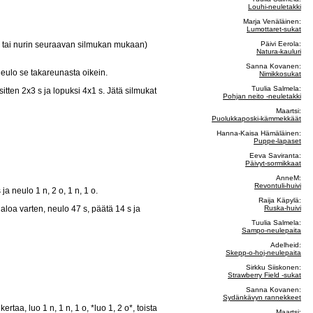
Louhi-neuletakki
Marja Venäläinen:
Lumottaret-sukat
ein tai nurin seuraavan silmukan mukaan)
Päivi Eerola:
Natura-kauluri
Sanna Kovanen:
neulo se takareunasta oikein.
Nimikkosukat
Tuulia Salmela:
itten 2x3 s ja lopuksi 4x1 s. Jätä silmukat
Pohjan neito -neuletakki
Maartsi:
Puolukkaposki-kämmekkäät
Hanna-Kaisa Hämäläinen:
Puppe-lapaset
Eeva Saviranta:
Päivyt-sormikkaat
AnneM:
Revontuli-huivi
ja neulo 1 n, 2 o, 1 n, 1 o.
Raija Käpylä:
loa varten, neulo 47 s, päätä 14 s ja
Ruska-huivi
Tuulia Salmela:
Sampo-neulepaita
Adelheid:
Skepp-o-hoj-neulepaita
Sirkku Siiskonen:
Strawberry Field -sukat
Sanna Kovanen:
Sydänkävyn rannekkeet
kertaa, luo 1 n, 1 n, 1 o, *luo 1, 2 o*, toista
Maartsi: