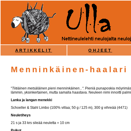
ARTIKKELIT
OHJEET
Menninkäinen-haalari
"
Tiitiäinen metsäläinen pieni menninkäinen..."
. Pieniä punaposkia möyrimäs
lämmin, yksinkertainen, mutta samalla haastava. Neuleen nimi innoitti palmi
Lanka ja langan menekki
Schoeller & Stahl Limbo (100% villaa; 50 g / 125 m), 300 g vihreää (4471)
Neuletiheys
21 s ja 33 krs sileää neuletta = 10 cm
Puikot