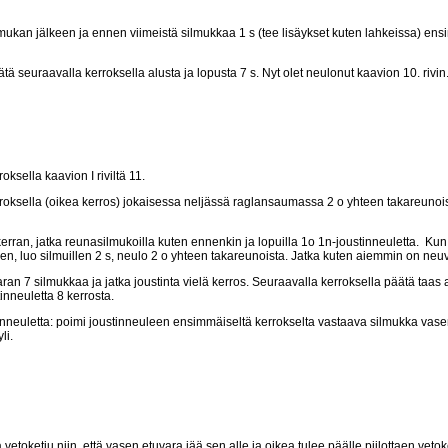
mukan jälkeen ja ennen viimeistä silmukkaa 1 s (tee lisäykset kuten lahkeissa) ensin 
ätä seuraavalla kerroksella alusta ja lopusta 7 s. Nyt olet neulonut kaavion 10. rivi
ksella kaavion I riviltä 11.
rroksella (oikea kerros) jokaisessa neljässä raglansaumassa 2 o yhteen takareunoi
rran, jatka reunasilmukoilla kuten ennenkin ja lopuilla 1o 1n-joustinneuletta. Kun o
en, luo silmuillen 2 s, neulo 2 o yhteen takareunoista. Jatka kuten aiemmin on neuv
ran 7 silmukkaa ja jatka joustinta vielä kerros. Seuraavalla kerroksella päätä taas
inneuletta 8 kerrosta.
oustinneuletta: poimi joustinneuleen ensimmäiseltä kerrokselta vastaava silmukka va
li.
vetoketju niin, että vasen etuvara jää sen alle ja oikea tulee päälle piilottaen ve