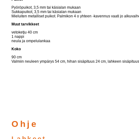
Pyöröpuikot, 3,5 mm tai käsialan mukaan
Sukkapuikot, 3,5 mm tai käsialan mukaan
Mieluiten metalliset puikot. Palmikon 4 o yhteen -kavennus vaati jo alkuva
Muut tarvikkeet
vetoketju 40 cm
1 nappi
neula ja ompelulankaa
Koko
90 cm
Valmiin neuleen ympärys 54 cm, hihan sisäpituus 24 cm, lahkeen sisäpituu
Ohje
Lahkeet