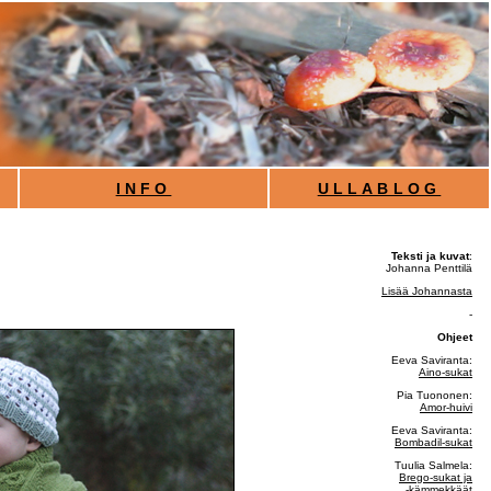
INFO
ULLABLOG
Teksti ja kuvat
:
Johanna Penttilä
Lisää Johannasta
-
Ohjeet
Eeva Saviranta:
Aino-sukat
Pia Tuononen:
Amor-huivi
Eeva Saviranta:
Bombadil-sukat
Tuulia Salmela:
Brego-sukat ja
-kämmekkäät