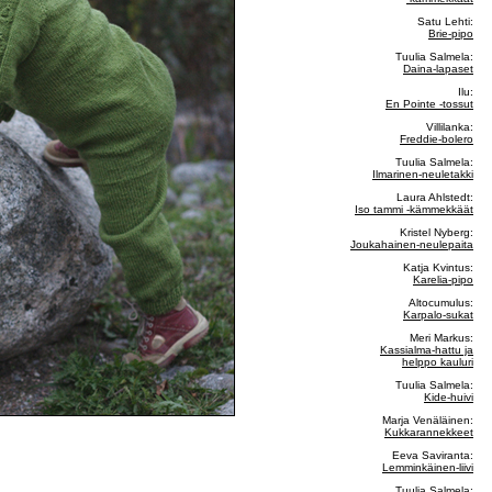
Satu Lehti:
Brie-pipo
Tuulia Salmela:
Daina-lapaset
Ilu:
En Pointe -tossut
Villilanka:
Freddie-bolero
Tuulia Salmela:
Ilmarinen-neuletakki
Laura Ahlstedt:
Iso tammi -kämmekkäät
Kristel Nyberg:
Joukahainen-neulepaita
Katja Kvintus:
Karelia-pipo
Altocumulus:
Karpalo-sukat
Meri Markus:
Kassialma-hattu ja
helppo kauluri
Tuulia Salmela:
Kide-huivi
Marja Venäläinen:
Kukkarannekkeet
Eeva Saviranta:
Lemminkäinen-liivi
Tuulia Salmela: