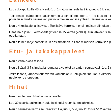
Luo sukkapuikoille 40 s. Neulo 1 o, 1 n -joustinneuletta 9 krs, neulo 1 krs nuri
Taita resori sisäpuolelle kaksinkerroin ja kiinnitä neuloen 1 n, 1 o-joustin
poimittu silmukka seuraavan puikolla olevan kanssa yhteen. Seuraavalla kerro
Neulo 4 krs ja aloita lisäykset. Tee lisäys kerroksen ensimmäisen silmukan 
Lisää näin joka 5. kerroksella yhteensä 15 kertaa (= 90 s). Kun lahkeen sisäp
odottamaan.
Neulo toinen lahje samoin kuin ensimmäinen ja lisää viimeisen kerroksen (nu
Etu- ja takakappaleet
Neulo vartalo-osa tasona.
Neulo lisätyillä 7 silmukalla reunavara vetoketjua varten seuraavasti: 1 o, 1 n
Jatka tasona, kunnes reunavaran korkeus on 31 cm ja olet neulonut viimeisek
neulo kerros loppuun.
Hihat
Neulo molemmat hihat samalla tavalla.
Luo 30 s sukkapuikoille. Neulo ja kiinnitä resori kuten lahkeissa.
Neulo seuraava kerros seuraavasti: 1 o, luo 1, *2 o, luo 1*, toista *-* 2 kertaa, 1 