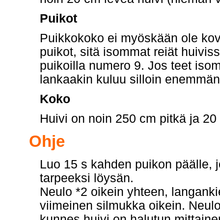
Puikot
Puikkokoko ei myöskään ole kov
puikot, sitä isommat reiät huivis
puikoilla numero 9. Jos teet isom
lankaakin kuluu silloin enemmän
Koko
Huivi on noin 250 cm pitkä ja 20
Ohje
Luo 15 s kahden puikon päälle, j
tarpeeksi löysän.
Neulo *2 oikein yhteen, langankie
viimeinen silmukka oikein. Neulo
kunnes huivi on halutun mittainen