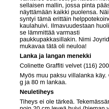
sellaisen mallin, jossa pinta pää
näyttämään kaikki puolensa. Nä
syntyi tämä erittäin helppotekoi
kaulahuivi. Ilmavuudestaan huol
se lämmittää varmasti
paukkupakkasillakin. Nimi Joyride
mukavaa tätä oli neuloa!
Lanka ja langan menekki
Colinette Graffiti velvet (116) 20
Myös muu paksu villalanka käy. 
g ja 80 m lankaa.
Neuletiheys
Tiheys ei ole tärkeä. Tekemässäni
noin 20 cm leveä huivi (hieman v