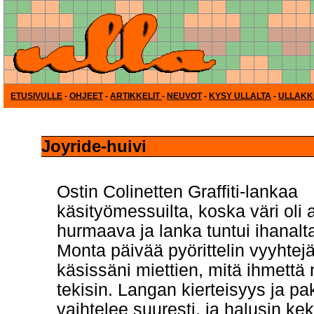
ETUSIVULLE
-
OHJEET
-
ARTIKKELIT
-
NEUVOT
-
KYSY ULLALTA
-
ULLAKK
Joyride-huivi
Ostin Colinetten Graffiti-lankaa
käsityömessuilta, koska väri oli 
hurmaava ja lanka tuntui ihanalt
Monta päivää pyörittelin vyyhtej
käsissäni miettien, mitä ihmettä n
tekisin. Langan kierteisyys ja p
vaihtelee suuresti, ja halusin ke