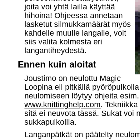
joita voi yhtä lailla käyttää
hihoina! Ohjeessa annetaan
lasketut silmukkamäärät myös
kahdelle muulle langalle, voit
siis valita kolmesta eri
langantiheydestä.
Ennen kuin aloitat
Joustimo on neulottu Magic
Loopina eli pitkällä pyöröpuikoll
neulomiseen löytyy ohjeita esim. 
www.knittinghelp.com
. Tekniikka
sitä ei neuvota tässä. Sukat voi
sukkapuikoilla.
Langanpätkät on päätelty neulo