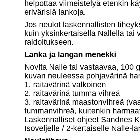
helpottaa viimeistelyä etenkin k
erivärisiä lankoja.
Jos neulot laskennallisten tiheyk
kuin yksinkertaisella Nallella tai
raidoitukseen.
Lanka ja langan menekki
Novita Nalle tai vastaavaa, 100 
kuvan neuleessa pohjavärinä h
1. raitavärinä valkoinen
2. raitavärinä tumma vihreä
3. raitavärinä maastonvihreä (va
tummanvihreä, kuitenkin harma
Laskennalliset ohjeet Sandnes Ki
Isoveljelle / 2-kertaiselle Nalle-la