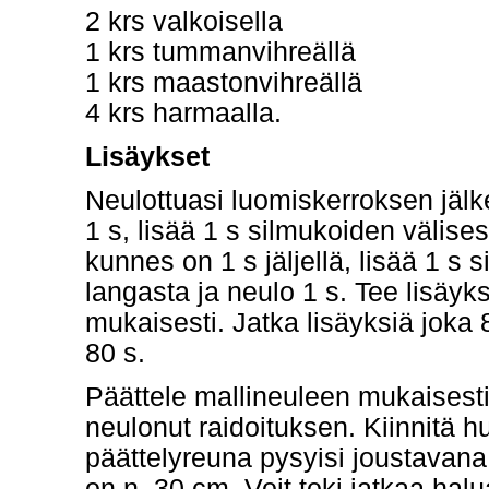
2 krs valkoisella
1 krs tummanvihreällä
1 krs maastonvihreällä
4 krs harmaalla.
Lisäykset
Neulottuasi luomiskerroksen jälke
1 s, lisää 1 s silmukoiden välise
kunnes on 1 s jäljellä, lisää 1 s 
langasta ja neulo 1 s. Tee lisäyk
mukaisesti. Jatka lisäyksiä joka 
80 s.
Päättele mallineuleen mukaisesti
neulonut raidoituksen. Kiinnitä h
päättelyreuna pysyisi joustavana, 
on n. 30 cm. Voit toki jatkaa ha