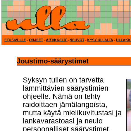
ETUSIVULLE
-
OHJEET
-
ARTIKKELIT
-
NEUVOT
-
KYSY ULLALTA
-
ULLAKK
Joustimo-säärystimet
Syksyn tullen on tarvetta
lämmittävien säärystimien
ohjeelle. Nämä on tehty
raidoittaen jämälangoista,
mutta käytä mielikuvitustasi ja
lankavarastoasi ja neulo
persoonalliset säärystimet,