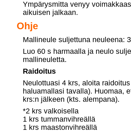
Ympärysmitta venyy voimakkaasti,
aikuisen jalkaan.
Ohje
Mallineule suljettuna neuleena: 3 
Luo 60 s harmaalla ja neulo sulj
mallineuletta.
Raidoitus
Neulottuasi 4 krs, aloita raidoitus
haluamallasi tavalla). Huomaa, et
krs:n jälkeen (kts. alempana).
*2 krs valkoisella
1 krs tummanvihreällä
1 krs maastonvihreällä