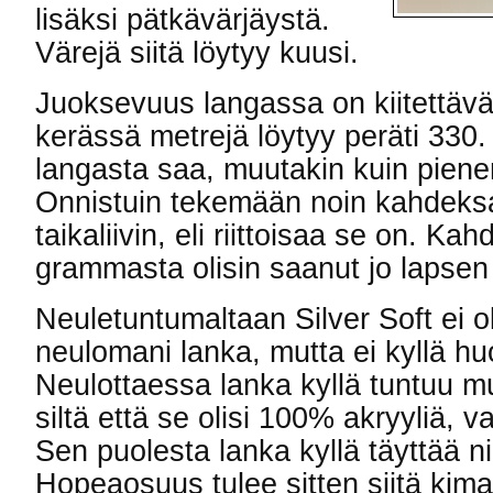
lisäksi pätkävärjäystä.
Värejä siitä löytyy kuusi.
Juoksevuus langassa on kiitettä
kerässä metrejä löytyy peräti 330. 
langasta saa, muutakin kuin pienen 
Onnistuin tekemään noin kahdeks
taikaliivin, eli riittoisaa se on. K
grammasta olisin saanut jo lapsen
Neuletuntumaltaan Silver Soft ei ol
neulomani lanka, mutta ei kyllä h
Neulottaessa lanka kyllä tuntuu mu
siltä että se olisi 100% akryyliä, v
Sen puolesta lanka kyllä täyttää 
Hopeaosuus tulee sitten siitä kima