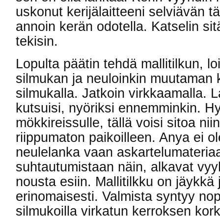
uskonut kerijälaitteeni selviävän t
annoin kerän odotella. Katselin sitä
tekisin.
Lopulta päätin tehdä mallitilkun, 
silmukan ja neuloinkin muutaman 
silmukalla. Jatkoin virkkaamalla. 
kutsuisi, nyöriksi ennemminkin. H
mökkireissulle, tällä voisi sitoa ni
riippumaton paikoilleen. Anya ei ole
neulelanka vaan askartelumateriaa
suhtautumistaan näin, alkavat vyy
nousta esiin. Mallitilkku on jäykkä
erinomaisesti. Valmista syntyy nope
silmukoilla virkatun kerroksen ko