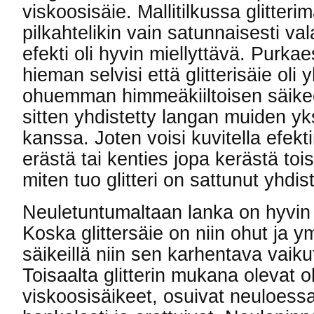
viskoosisäie. Mallitilkussa glitterim
pilkahtelikin vain satunnaisesti val
efekti oli hyvin miellyttävä. Purk
hieman selvisi että glitterisäie oli 
ohuemman himmeäkiiltoisen säike
sitten yhdistetty langan muiden yk
kanssa. Joten voisi kuvitella efek
erästä tai kenties jopa kerästä tois
miten tuo glitteri on sattunut yhd
Neuletuntumaltaan lanka on hyvin 
Koska glittersäie on niin ohut ja y
säikeillä niin sen karhentava vaiku
Toisaalta glitterin mukana olevat 
viskoosisäikeet, osuivat neuloessa