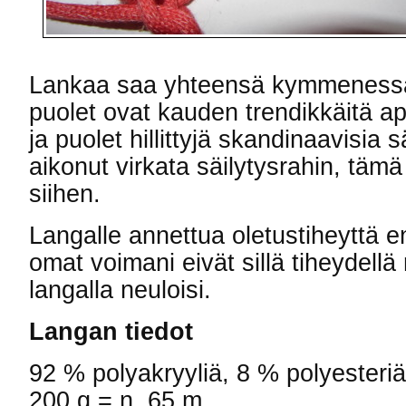
Lankaa saa yhteensä kymmenessä 
puolet ovat kauden trendikkäitä apr
ja puolet hillittyjä skandinaavisia s
aikonut virkata säilytysrahin, täm
siihen.
Langalle annettua oletustiheyttä en 
omat voimani eivät sillä tiheydellä
langalla neuloisi.
Langan tiedot
92 % polyakryyliä, 8 % polyesteriä
200 g = n. 65 m