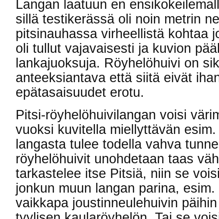
Langan laatuun en ensikokeilemall
sillä testikerässä oli noin metrin 
pitsinauhassa virheellistä kohtaa j
oli tullut vajavaisesti ja kuvion pääl
lankajuoksuja. Röyhelöhuivi on si
anteeksiantava että siitä eivät iha
epätasaisuudet erotu.
Pitsi-röyhelöhuivilangan voisi väri
vuoksi kuvitella miellyttävän esim. 
langasta tulee todella vahva tunne 
röyhelöhuivit unohdetaan taas väh
tarkastelee itse Pitsiä, niin se voi
jonkun muun langan parina, esim. 
vaikkapa joustinneulehuivin päihin
tyylisen kaularöyhelön. Tai se voi