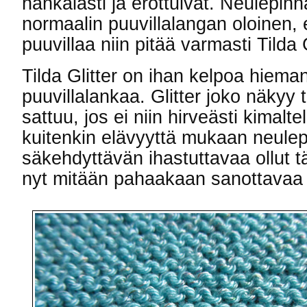
hankalasti ja erottuivat. Neulepinna
normaalin puuvillalangan oloinen, 
puuvillaa niin pitää varmasti Tilda G
Tilda Glitter on ihan kelpoa hieman
puuvillalankaa. Glitter joko näkyy t
sattuu, jos ei niin hirveästi kimalte
kuitenkin elävyyttä mukaan neulepi
säkehdyttävän ihastuttavaa ollut tä
nyt mitään pahaakaan sanottavaa 