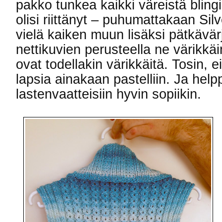
pakko tunkea kaikki väreistä bling
olisi riittänyt – puhumattakaan Si
vielä kaiken muun lisäksi pätkävär
nettikuvien perusteella ne värikk
ovat todellakin värikkäitä. Tosin, 
lapsia ainakaan pastelliin. Ja help
lastenvaatteisiin hyvin sopiikin.