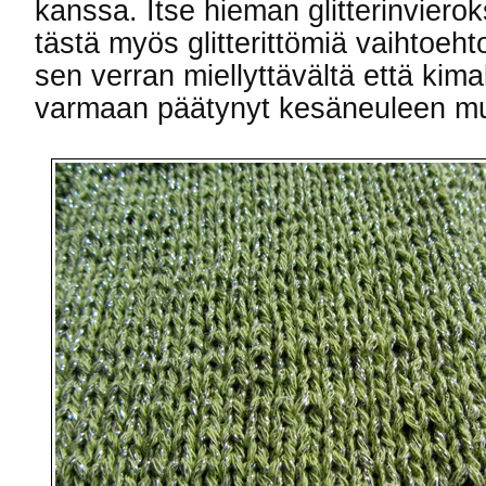
kanssa. Itse hieman glitterinvierok
tästä myös glitterittömiä vaihtoehto
sen verran miellyttävältä että kimal
varmaan päätynyt kesäneuleen mu