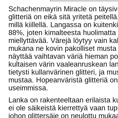
Schachenmayrin Miracle on täysive
glitteriä on eikä sitä yritetä peitel
millä kiillellä. Langassa on kuitenk
88%, joten kimalteesta huolimatta
miellyttävää. Värejä löytyy vain k
mukana ne kovin pakolliset musta j
näyttää vaihtavan väriä hieman p
kultaisen värin vaaleanruskean l
tietysti kullanvärinen glitteri, ja mu
mustaa. Hopeanväristä glitteriä on
useimmissa.
Lanka on rakenteeltaan erilaista ku
ei ole säikeistä kierrettyä vaan tu
johon glittersäie on neulottu muka