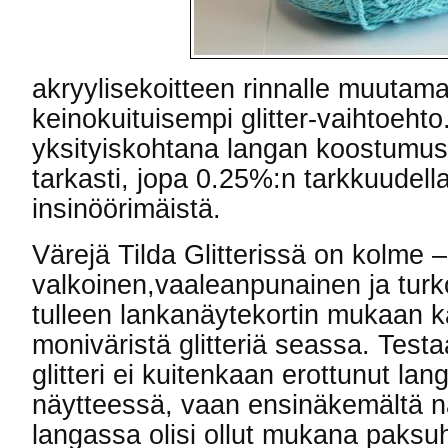
akryylisekoitteen rinnalle muutam
keinokuituisempi glitter-vaihtoeht
yksityiskohtana langan koostumus o
tarkasti, jopa 0.25%:n tarkkuudell
insinöörimäistä.
Värejä Tilda Glitterissä on kolme –
valkoinen,vaaleanpunainen ja tur
tulleen lankanäytekortin mukaan k
moniväristä glitteriä seassa. Tes
glitteri ei kuitenkaan erottunut lan
näytteessä, vaan ensinäkemältä näy
langassa olisi ollut mukana paksu