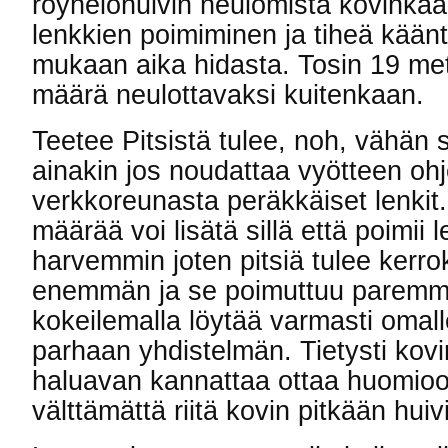
röyhelöhuivin neulomista kovinkaan
lenkkien poimiminen ja tiheä kään
mukaan aika hidasta. Tosin 19 metr
määrä neulottavaksi kuitenkaan.
Teetee Pitsistä tulee, noh, vähän s
ainakin jos noudattaa vyötteen ohje
verkkoreunasta peräkkäiset lenkit
määrää voi lisätä sillä että poimii
harvemmin joten pitsiä tulee kerro
enemmän ja se poimuttuu paremm
kokeilemalla löytää varmasti omall
parhaan yhdistelmän. Tietysti kovi
haluavan kannattaa ottaa huomioon
välttämättä riitä kovin pitkään huivi