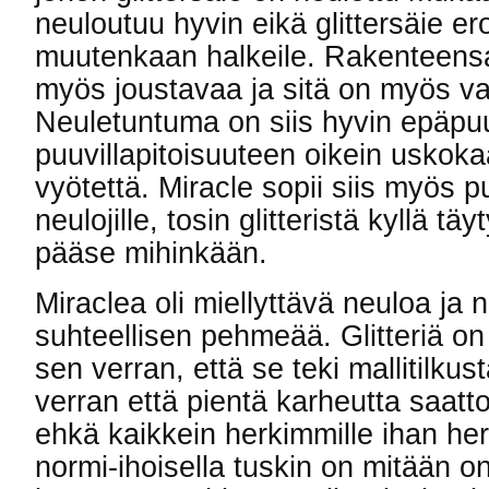
neuloutuu hyvin eikä glittersäie ero
muutenkaan halkeile. Rakenteensa
myös joustavaa ja sitä on myös va
Neuletuntuma on siis hyvin epäpuu
puuvillapitoisuuteen oikein uskok
vyötettä. Miracle sopii siis myös pu
neulojille, tosin glitteristä kyllä täy
pääse mihinkään.
Miraclea oli miellyttävä neuloa ja n
suhteellisen pehmeää. Glitteriä o
sen verran, että se teki mallitilku
verran että pientä karheutta saattoi 
ehkä kaikkein herkimmille ihan her
normi-ihoisella tuskin on mitään 