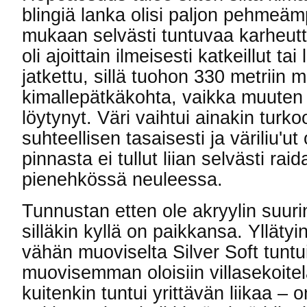
blingiä lanka olisi paljon pehmeäm
mukaan selvästi tuntuvaa karheutt
oli ajoittain ilmeisesti katkeillut t
jatkettu, sillä tuohon 330 metriin
kimallepätkäkohta, vaikka muuten 
löytynyt. Väri vaihtui ainakin turk
suhteellisen tasaisesti ja väriliu'ut 
pinnasta ei tullut liian selvästi rai
pienehkössä neuleessa.
Tunnustan etten ole akryylin suuri
silläkin kyllä on paikkansa. Yllätyi
vähän muoviselta Silver Soft tuntui
muovisemman oloisiin villasekoite
kuitenkin tuntui yrittävän liikaa –