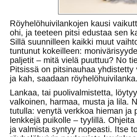
Röyhelöhuivilankojen kausi vaikutt
ohi, ja teeteen pitsi edustaa sen 
Sillä suunnilleen kaikki muut vaiht
tuntunut kokeilleen: monivärisyyden
paljetit – mitä vielä puuttuu? No tie
Pitsissä on pitsinauhaa yhdistett
ja kah, saadaan röyhelöhuivilanka
Lankaa, tai puolivalmistetta, löyty
valkoinen, harmaa, musta ja lila. 
tutulla: venytä verkkoa hieman ja 
lenkkejä puikolle – tyylillä. Ohjeita
ja valmista syntyy nopeasti. Itse t