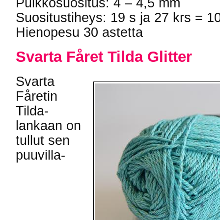
Puikkosuositus: 4 – 4,5 mm
Suositustiheys: 19 s ja 27 krs = 1
Hienopesu 30 astetta
Svarta Fåret Tilda Glitter
Svarta
Fåretin
Tilda-
lankaan on
tullut sen
puuvilla-