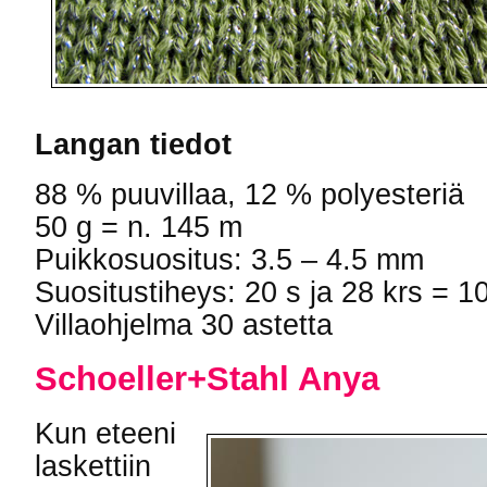
Langan tiedot
88 % puuvillaa, 12 % polyesteriä
50 g = n. 145 m
Puikkosuositus: 3.5 – 4.5 mm
Suositustiheys: 20 s ja 28 krs = 1
Villaohjelma 30 astetta
Schoeller+Stahl Anya
Kun eteeni
laskettiin