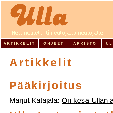
ARTIKKELIT
OHJEET
ARKISTO
UL
Artikkelit
Pääkirjoitus
Marjut Katajala:
On kesä-Ullan 