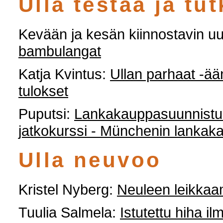
Ulla testaa ja tut
Kevään ja kesän kiinnostavin uu
bambulangat
Katja Kvintus:
Ullan parhaat -ä
tulokset
Puputsi:
Lankakauppasuunnist
jatkokurssi - Münchenin lankak
Ulla neuvoo
Kristel Nyberg:
Neuleen leikkaa
Tuulia Salmela:
Istutettu hiha i