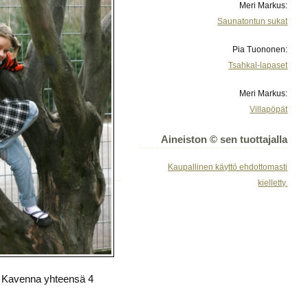
Meri Markus:
Saunatontun sukat
Pia Tuononen:
Tsahkal-lapaset
Meri Markus:
Villapöpät
Aineiston © sen tuottajalla
Kaupallinen käyttö ehdottomasti
kielletty.
n. Kavenna yhteensä 4