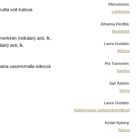
Altocumulus:
mutta voit katsoa
Lumiruusu
Johanna Penttilä:
Mindstorm
rkkiin (reikään) asti, lk,
Laura Uusitalo:
än) asti, lk.
Möbius
Pia Tuononen:
 on aina vasemmalla edessä
Napitus
Sari Åström:
Ninna
Laura Uusitalo:
Nukkumaijan ranteenlämmittimet
Kristel Nyberg:
Nunnu