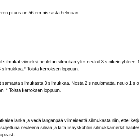
eron pituus on 56 cm niskasta helmaan.
ut silmukat viimeksi neulotun silmukan yli = neuloit 3 s oikein yhteen
3 silmukkaa.* Toista kerroksen loppuun.
oit samasta silmukasta 3 silmukkaa. Nosta 2 s neulomatta, neulo 1 s o
en. * Toista kerroksen loppuun.
katkaise lanka ja vedä langanpää viimeisestä silmukasta niin, ettei ket
suljettuna neuleena sileää ja laita lisäyskohtiin silmukkamerkit halut
opeasti.