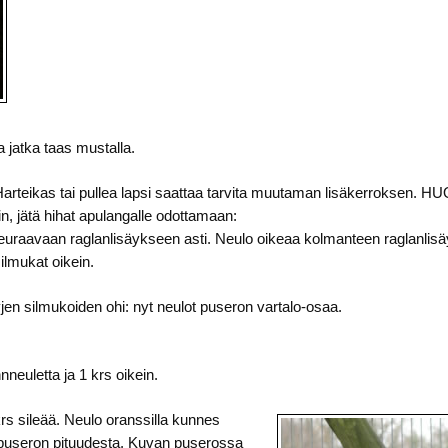
a jatka taas mustalla.
Harteikas tai pullea lapsi saattaa tarvita muutaman lisäkerroksen. HUO
in, jätä hihat apulangalle odottamaan:
seuraavaan raglanlisäykseen asti. Neulo oikeaa kolmanteen raglanlisä
ilmukat oikein.
yjen silmukoiden ohi: nyt neulot puseron vartalo-osaa.
nneuletta ja 1 krs oikein.
krs sileää. Neulo oranssilla kunnes
 puseron pituudesta. Kuvan puserossa