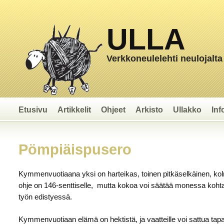
ULLA
Verkkoneulelehti neulojalta
Etusivu
Artikkelit
Ohjeet
Arkisto
Ullakko
Inf
Pömpiäispusero
Kymmenvuotiaana yksi on harteikas, toinen pitkäselkäinen, kolm
ohje on 146-senttiselle, mutta kokoa voi säätää monessa kohtaa
työn edistyessä.
Kymmenvuotiaan elämä on hektistä, ja vaatteille voi sattua tap