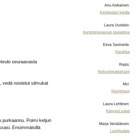
Anu Asikainen:
Kantapään kautta
Laura Uusitalo:
Kantoliinavauvan kaulaliina
Eeva Saviranta:
Karahka
. Neulo seuraavasta
Raijis:
Ketjusilmukkahuivi
, vedä nostetut silmukat
Mci:
Kierrehuivi
Laura Lehtinen:
Käpyset sukat
ju purkaannu. Poimi ketjun
Marja Venäläinen:
essasi. Ensimmäisillä
Lumihiutale