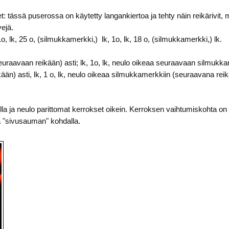
set: tässä puserossa on käytetty langankiertoa ja tehty näin reikärivit, 
vejä.
1o, lk, 25 o, (silmukkamerkki,) lk, 1o, lk, 18 o, (silmukkamerkki,) lk.
euraavaan reikään) asti; lk, 1o, lk, neulo oikeaa seuraavaan silmukkame
än) asti, lk, 1 o, lk, neulo oikeaa silmukkamerkkiin (seuraavana reikä
silla ja neulo parittomat kerrokset oikein. Kerroksen vaihtumiskohta
 "sivusauman" kohdalla.