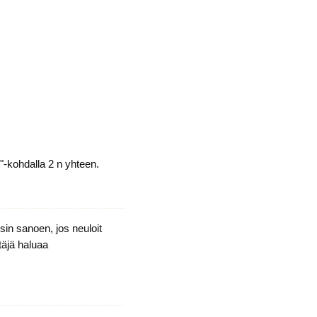
n"-kohdalla 2 n yhteen.
sin sanoen, jos neuloit
täjä haluaa