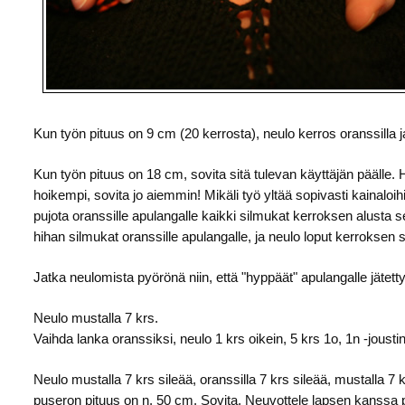
Kun työn pituus on 9 cm (20 kerrosta), neulo kerros oranssilla j
Kun työn pituus on 18 cm, sovita sitä tulevan käyttäjän päälle. 
hoikempi, sovita jo aiemmin! Mikäli työ yltää sopivasti kainaloih
pujota oranssille apulangalle kaikki silmukat kerroksen alusta 
hihan silmukat oranssille apulangalle, ja neulo loput kerroksen s
Jatka neulomista pyörönä niin, että "hyppäät" apulangalle jätett
Neulo mustalla 7 krs.
Vaihda lanka oranssiksi, neulo 1 krs oikein, 5 krs 1o, 1n -joustin
Neulo mustalla 7 krs sileää, oranssilla 7 krs sileää, mustalla 7 
puseron pituus on n. 50 cm. Sovita. Neuvottele lapsen kanssa