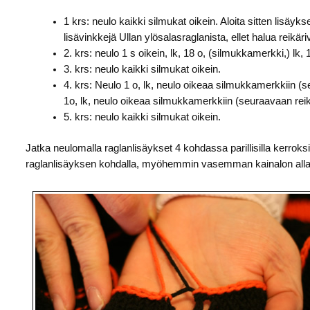
1 krs: neulo kaikki silmukat oikein. Aloita sitten lisäyk
lisävinkkejä Ullan ylösalasraglanista, ellet halua reikäri
2. krs: neulo 1 s oikein, lk, 18 o, (silmukkamerkki,) lk, 
3. krs: neulo kaikki silmukat oikein.
4. krs: Neulo 1 o, lk, neulo oikeaa silmukkamerkkiin (s
1o, lk, neulo oikeaa silmukkamerkkiin (seuraavaan reikä
5. krs: neulo kaikki silmukat oikein.
Jatka neulomalla raglanlisäykset 4 kohdassa parillisilla kerrok
raglanlisäyksen kohdalla, myöhemmin vasemman kainalon alla