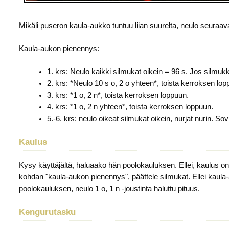
Mikäli puseron kaula-aukko tuntuu liian suurelta, neulo seuraava
Kaula-aukon pienennys:
1. krs: Neulo kaikki silmukat oikein = 96 s. Jos silmukk
2. krs: *Neulo 10 s o, 2 o yhteen*, toista kerroksen lop
3. krs: *1 o, 2 n*, toista kerroksen loppuun.
4. krs: *1 o, 2 n yhteen*, toista kerroksen loppuun.
5.-6. krs: neulo oikeat silmukat oikein, nurjat nurin. So
Kaulus
Kysy käyttäjältä, haluaako hän poolokauluksen. Ellei, kaulus on
kohdan "kaula-aukon pienennys", päättele silmukat. Ellei kaula-a
poolokauluksen, neulo 1 o, 1 n -joustinta haluttu pituus.
Kengurutasku