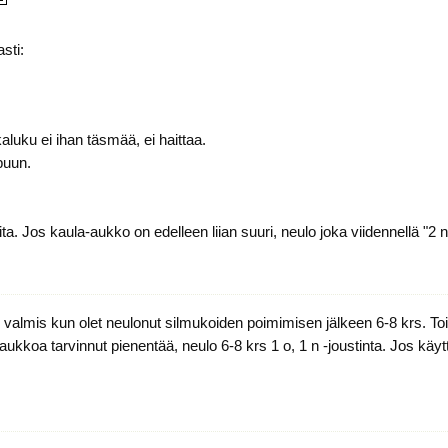
sti:
aluku ei ihan täsmää, ei haittaa.
puun.
vita. Jos kaula-aukko on edelleen liian suuri, neulo joka viidennellä "2 
 valmis kun olet neulonut silmukoiden poimimisen jälkeen 6-8 krs. Toi
ukkoa tarvinnut pienentää, neulo 6-8 krs 1 o, 1 n -joustinta. Jos käyt