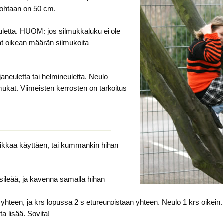
kohtaan on 50 cm.
etta. HUOM: jos silmukkaluku ei ole
saat oikean määrän silmukoita
aneuletta tai helmineuletta. Neulo
lmukat. Viimeisten kerrosten on tarkoitus
kniikkaa käyttäen, tai kummankin hihan
sileää, ja kavenna samalla hihan
 yhteen, ja krs lopussa 2 s etureunoistaan yhteen. Neulo 1 krs oikei
a lisää. Sovita!