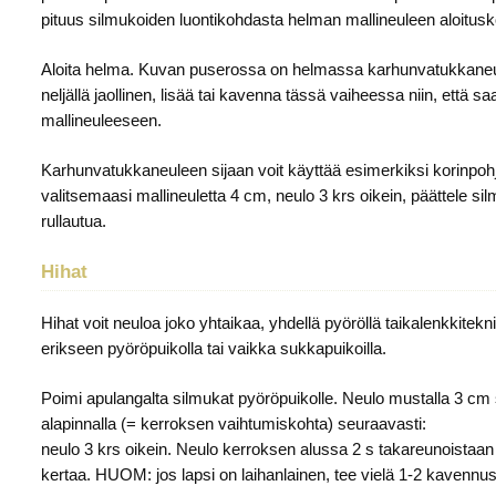
pituus silmukoiden luontikohdasta helman mallineuleen aloitus
Aloita helma. Kuvan puserossa on helmassa karhunvatukkaneul
neljällä jaollinen, lisää tai kavenna tässä vaiheessa niin, että 
mallineuleeseen.
Karhunvatukkaneuleen sijaan voit käyttää esimerkiksi korinpohj
valitsemaasi mallineuletta 4 cm, neulo 3 krs oikein, päättele si
rullautua.
Hihat
Hihat voit neuloa joko yhtaikaa, yhdellä pyöröllä taikalenkkite
erikseen pyöröpuikolla tai vaikka sukkapuikoilla.
Poimi apulangalta silmukat pyöröpuikolle. Neulo mustalla 3 cm 
alapinnalla (= kerroksen vaihtumiskohta) seuraavasti:
neulo 3 krs oikein. Neulo kerroksen alussa 2 s takareunoistaan
kertaa. HUOM: jos lapsi on laihanlainen, tee vielä 1-2 kavennust