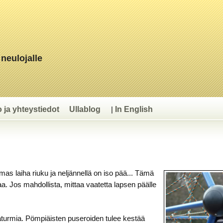
 neulojalle
o ja yhteystiedot
Ullablog
In English
|
as laiha riuku ja neljännellä on iso pää... Tämä
. Jos mahdollista, mittaa vaatetta lapsen päälle
aturmia. Pömpiäisten puseroiden tulee kestää