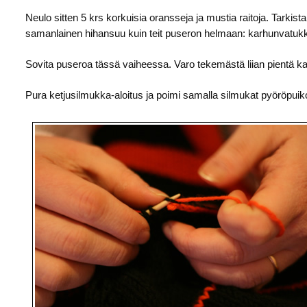
Neulo sitten 5 krs korkuisia oransseja ja mustia raitoja. Tarkis
samanlainen hihansuu kuin teit puseron helmaan: karhunvatukkan
Sovita puseroa tässä vaiheessa. Varo tekemästä liian pientä k
Pura ketjusilmukka-aloitus ja poimi samalla silmukat pyöröpuiko