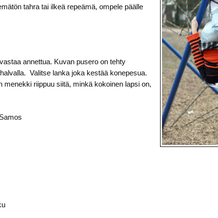
temätön tahra tai ilkeä repeämä, ompele päälle
s vastaa annettua. Kuvan pusero on tehty
halvalla. Valitse lanka joka kestää konepesua.
 menekki riippuu siitä, minkä kokoinen lapsi on,
a Samos
ku