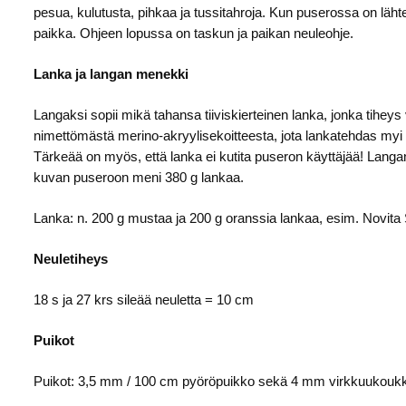
pesua, kulutusta, pihkaa ja tussitahroja. Kun puserossa on läh
paikka. Ohjeen lopussa on taskun ja paikan neuleohje.
Lanka ja langan menekki
Langaksi sopii mikä tahansa tiiviskierteinen lanka, jonka tihey
nimettömästä merino-akryylisekoitteesta, jota lankatehdas myi 
Tärkeää on myös, että lanka ei kutita puseron käyttäjää! Langan
kuvan puseroon meni 380 g lankaa.
Lanka: n. 200 g mustaa ja 200 g oranssia lankaa, esim. Novit
Neuletiheys
18 s ja 27 krs sileää neuletta = 10 cm
Puikot
Puikot: 3,5 mm / 100 cm pyöröpuikko sekä 4 mm virkkuukouk