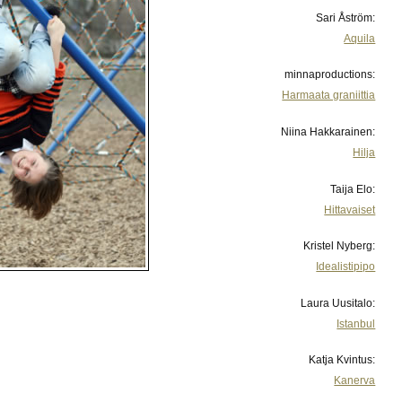
Sari Åström:
Aquila
minnaproductions:
Harmaata graniittia
Niina Hakkarainen:
Hilja
Taija Elo:
Hittavaiset
Kristel Nyberg:
Idealistipipo
Laura Uusitalo:
Istanbul
Katja Kvintus:
Kanerva