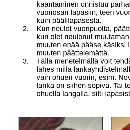
kääntäminen onnistuu parhai
vuoriosan lapasiin, teen vu
kuin päälilapasesta.
Kun neulot vuoripuolta, päätt
kun olet neulonut muutaman 
muuten enää pääse käsiksi 
muuten päättelemättä.
Tällä menetelmällä voit tehd
lähes millä lankayhdistelmäl
vain ohuen vuorin, esim. Novi
lanka on siihen sopiva. Tai 
ohuella langalla, silti lapasi