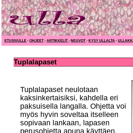
ETUSIVULLE
-
OHJEET
-
ARTIKKELIT
-
NEUVOT
-
KYSY ULLALTA
-
ULLAKK
Tuplalapaset
Tuplalapaset neulotaan
kaksinkertaisiksi, kahdella eri
paksuisella langalla. Ohjetta voi
myös hyvin soveltaa itselleen
sopivaan lankaan, lapasen
perusohjetta apuna käyttäen.