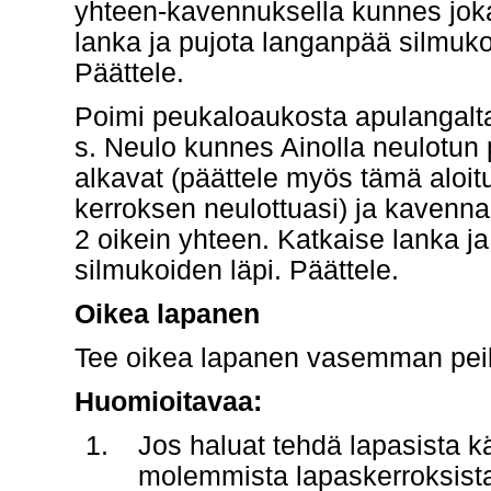
yhteen-kavennuksella kunnes joka
lanka ja pujota langanpää silmukoid
Päättele.
Poimi peukaloaukosta apulangalta 
s. Neulo kunnes Ainolla neulotun
alkavat (päättele myös tämä alo
kerroksen neulottuasi) ja kavenna
2 oikein yhteen. Katkaise lanka j
silmukoiden läpi. Päättele.
Oikea lapanen
Tee oikea lapanen vasemman peil
Huomioitavaa:
Jos haluat tehdä lapasista k
molemmista lapaskerroksista