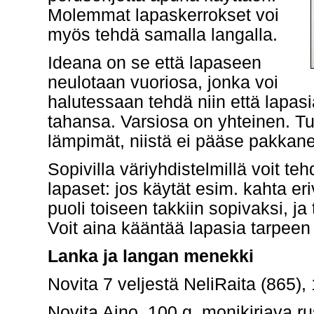
Molemmat lapaskerrokset voi
myös tehdä samalla langalla.
Ideana on se että lapaseen
neulotaan vuoriosa, jonka voi
halutessaan tehdä niin että lapas
tahansa. Varsiosa on yhteinen. Tu
lämpimät, niistä ei pääse pakkanen
Sopivilla väriyhdistelmillä voit te
lapaset: jos käytät esim. kahta eri
puoli toiseen takkiin sopivaksi, ja 
Voit aina kääntää lapasia tarpee
Lanka ja langan menekki
Novita 7 veljestä NeliRaita (865),
Novita Aino, 100 g, monikirjava 