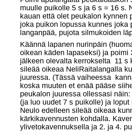
muulle puikolle 5 s ja 6 s = 16 s. 
kauan että olet peukalon kynnen
joka puikon lopussa kunnes joka p
langanpää, pujota silmukoiden läpi,
Käännä lapanen nurinpäin (huoma
oikean käden lapaseksi) ja poimi 
jälkeen olevalta kerrokselta 11 s 
sileää oikeaa NeliRaitalangalla k
juuressa. (Tässä vaiheessa kanna
koska muuten et enää pääse siihe
peukalon juuressa ollessasi näin: 
(ja luo uudet 7 s puikolle) ja lopu
Neulo edelleen sileää oikeaa kun
kärkikavennusten kohdalla. Kaven
ylivetokavennuksella ja 2. ja 4. p