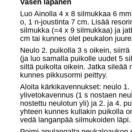
Vasen lapanen
Luo Ainolla 4 x 8 silmukkaa 6 mm 
o, 1 n-joustinta 7 cm. Lisää resori
silmukka (=4 x 9 silmukkaa) ja jat
cm tai kunnes olet peukalon juure
Neulo 2. puikolla 3 s oikein, siirr
(ja luo samalla puikolle uudet 5 s
siltä puikolta oikein. Jatka sileää
kunnes pikkusormi peittyy.
Aloita kärkikavennukset: neulo 1. 
ylivetokavennus (1 s nostaen neul
nostettu neulotun yli) ja 2. ja 4. 
yhteen kunnes kullakin puikolla on
vedä langanpää silmukoiden läpi. K
Poimi apulangalta peukaloaukon si