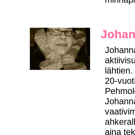
Johan
Johanna
aktiivis
lähtien.
20-vuoti
Pehmole
Johanna
vaativim
ahkeral
aina tek