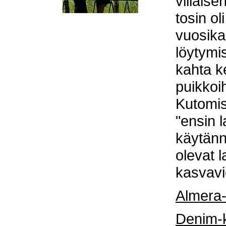
villais
tosin ol
vuosika
löytymi
kahta k
puikkoi
Kutomis
"ensin l
käytänn
olevat 
kasvavi
Almera-
Denim-k