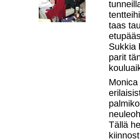
tunneill
tenttei
taas ta
etupääs
Sukkia 
parit tä
kouluai
Monica 
erilaisi
palmiko
neuleoh
Tällä he
kiinnost