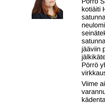
Pörrö Sa
kotiäiti
satunna
neulomin
seinätek
satunna
jääviin 
jälkikä
Pörrö y
virkkau
Viime a
varann
kädenta