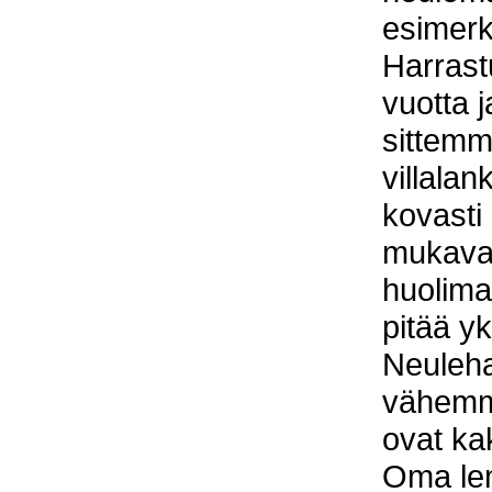
esimerk
Harrastu
vuotta j
sittemmi
villalan
kovasti 
mukava 
huolima
pitää yk
Neuleh
vähemm
ovat kak
Oma lem