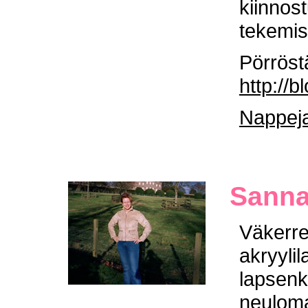
kiinnos
tekemis
Pörröst
http://b
Nappeja
Sanna
Väkerre
akryylil
lapsenk
neulom