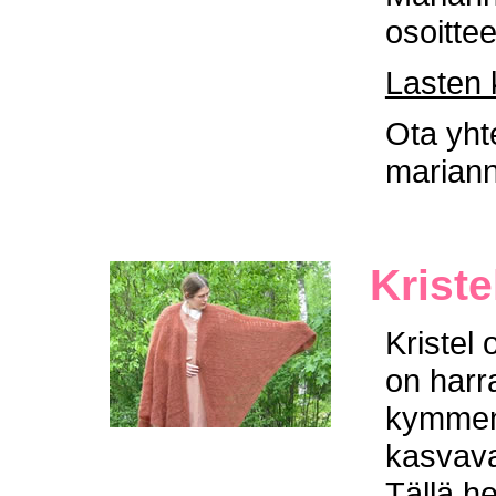
osoitte
Lasten 
Ota yht
marian
Krist
Kristel 
on harr
kymmen
kasvava
Tällä h