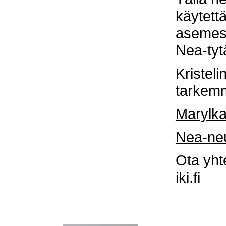
käytettä
asemest
Nea-tyt
Kristeli
tarkem
Marylk
Nea-neu
Ota yhte
iki.fi