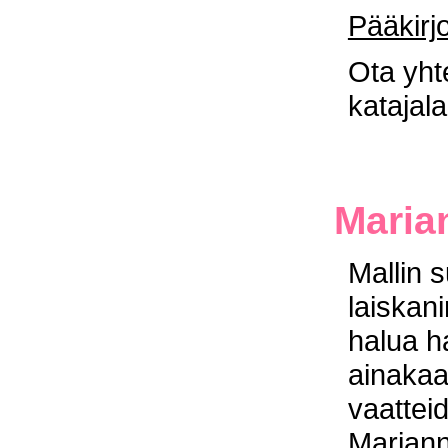
Pääkirjo
Ota yht
katajala
Maria
Mallin s
laiskan
halua h
ainakaa
vaattei
Mariann