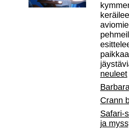
kymmen
keräile
aviomie
pehmeill
esittele
paikkaa
jäystäv
neuleet
Barbara
Crann b
Safari-
ja myss