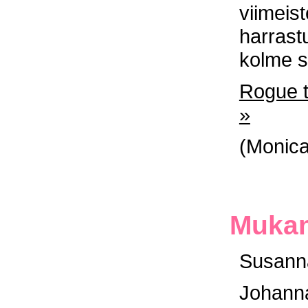
viimeist
harrast
kolme s
Rogue t
»
(Monica
Mukan
Susanna
Johann