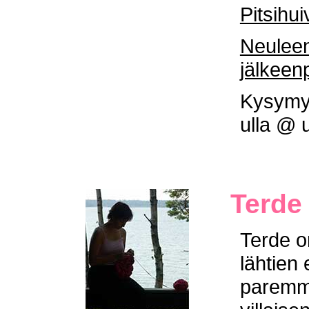
Pitsihui
Neuleen
jälkeen
Kysymyk
ulla @ 
Terde
Terde on
lähtien 
paremm