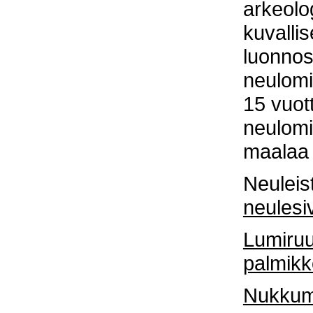
arkeolo
kuvallis
luonnos
neulomi
15 vuott
neulomi
maalaa 
Neuleis
neulesiv
Lumiruu
palmikk
Nukkuma