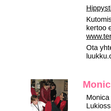
Hippyst
Kutomis
kertoo
www.ter
Ota yht
luukku
Monic
Monica 
Lukioss