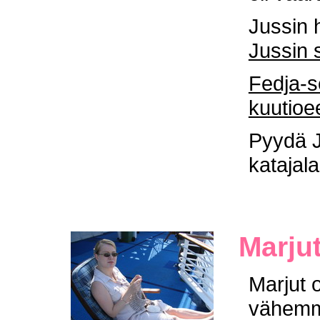
Jussin 
Jussin s
Fedja-s
kuutioe
Pyydä J
katajala
Marjut
Marjut 
vähemmä