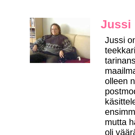
Jussi 
Jussi on
teekkari
tarinan
maailma
olleen 
postmo
käsittel
ensimmä
mutta hä
oli vää