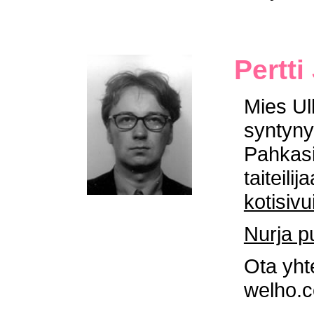
Pertti
Mies Ul
syntyny
Pahkasi
taiteil
kotisivu
Nurja pu
Ota yhte
welho.