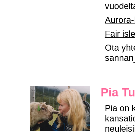
vuodelt
Aurora-
Fair isl
Ota yht
sannan
Pia T
Pia on 
kansatie
neuleisi