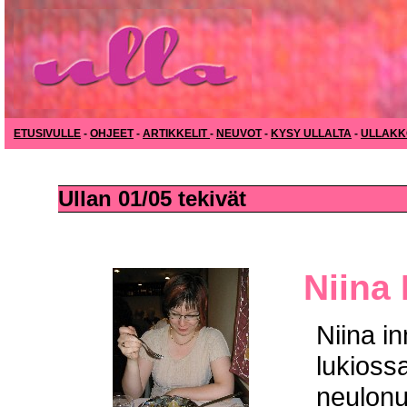
ETUSIVULLE
-
OHJEET
-
ARTIKKELIT
-
NEUVOT
-
KYSY ULLALTA
-
ULLAKK
Ullan 01/05 tekivät
Niina
Niina i
lukiossa
neulon