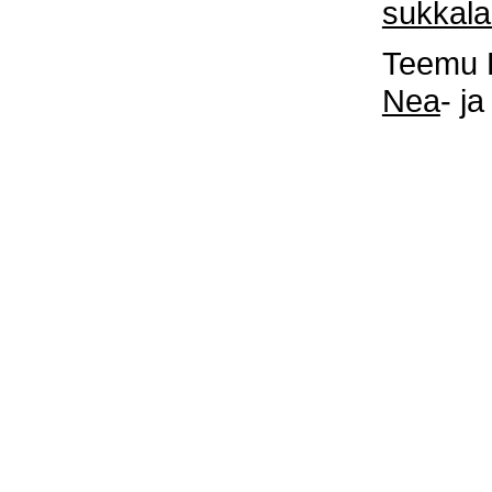
sukkala
Teemu H
Nea
- j