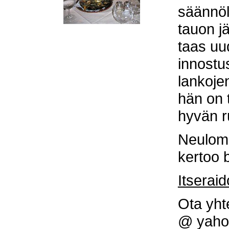
säännöl
tauon j
taas uu
innostu
lankoje
hän on 
hyvän r
Neulomi
kertoo 
Itseraid
Ota yht
@ yaho