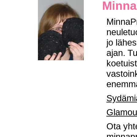
Minna
MinnaPr
neuletu
jo läh
ajan. T
koetuis
vastoin
enemm
Sydämiä
Glamou
Ota yht
minnap