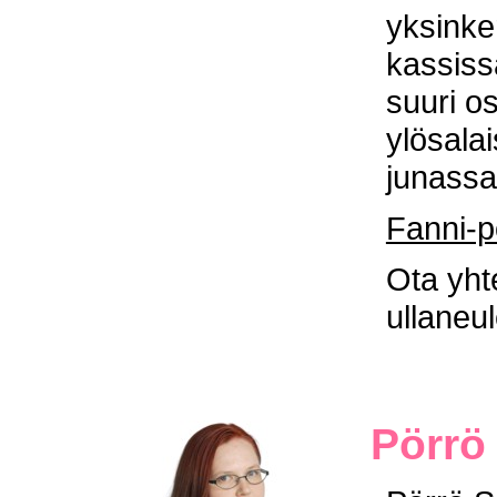
yksinke
kassiss
suuri o
ylösala
junassa
Fanni-
Ota yht
ullaneul
Pörrö